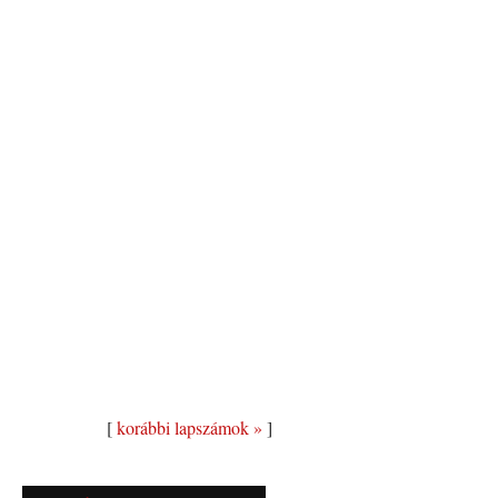
[
korábbi lapszámok »
]