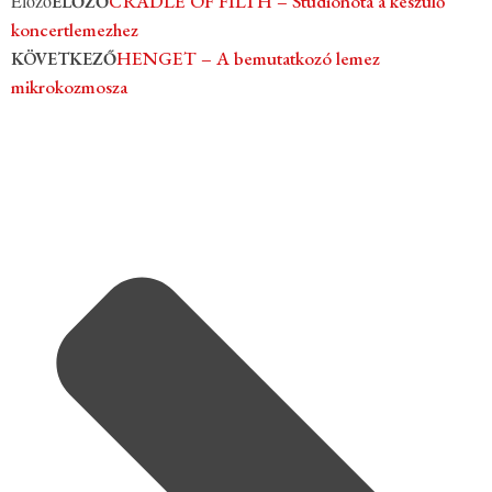
Előző
CRADLE OF FILTH – Stúdiónóta a készülő
ELŐZŐ
koncertlemezhez
HENGET – A bemutatkozó lemez
KÖVETKEZŐ
mikrokozmosza