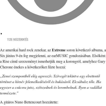
1126 MEGTEKINTÉS
Extreme
Az amerikai hard rock zenekar, az
soron következő albuma, a
Six június 9-én fog megjelenni, az earMUSIC gondozásában. Elsőként
a Rise című szerzeményt ismerhetjük meg a korongról, amelyhez Gary
Cherone énekes a következőket fűzte hozzá:
„Zenei szempontból elég agresszív. Szövegét tekintve egy elrettentő
történet a hírnév felemelkedéséről és bukásáról. Elcsábulsz tőle. Ha
egyszer a csúcsra jutsz, szétszednek és lerombolnak. Ilyen a vadállat
természete.”
A gitáros Nuno Bettencourt hozzátette: