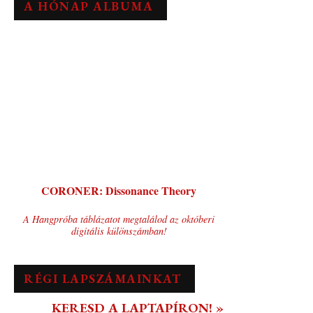
A HÓNAP ALBUMA
CORONER: Dissonance Theory
A Hangpróba táblázatot megtalálod az októberi
digitális különszámban!
RÉGI LAPSZÁMAINKAT
KERESD A LAPTAPÍRON! »