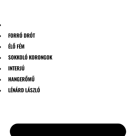
Skip
to
content
FORRÓ DRÓT
ÉLŐ FÉM
SOKKOLÓ KORONGOK
INTERJÚ
HANGERŐMŰ
LÉNÁRD LÁSZLÓ