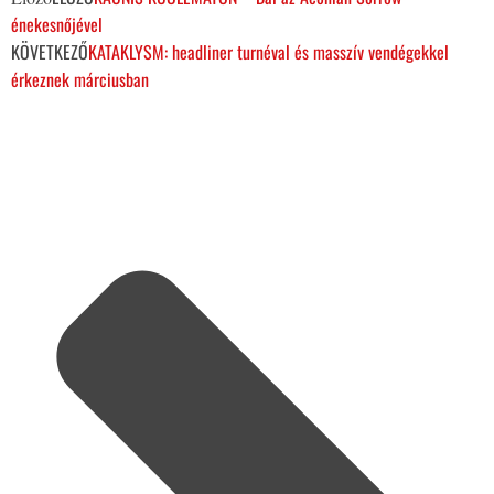
énekesnőjével
KÖVETKEZŐ
KATAKLYSM: headliner turnéval és masszív vendégekkel
érkeznek márciusban