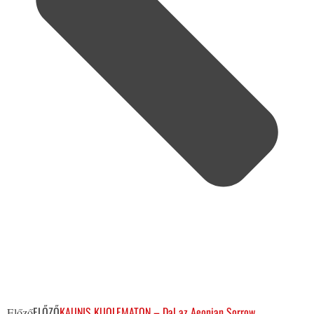
ELŐZŐ
KAUNIS KUOLEMATON – Dal az Aeonian Sorrow
Előző