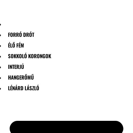
Skip
to
content
FORRÓ DRÓT
ÉLŐ FÉM
SOKKOLÓ KORONGOK
INTERJÚ
HANGERŐMŰ
LÉNÁRD LÁSZLÓ