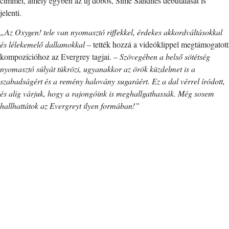
címmel, amely egyben az új dobos, Sime Sandnes debütálását is
jelenti.
„Az Oxygen! tele van nyomasztó riffekkel, érdekes akkordváltásokkal
és lélekemelő dallamokkal
– tették hozzá a videóklippel megtámogatott
kompozícióhoz az Evergrey tagjai. –
Szövegében a belső sötétség
nyomasztó súlyát tükrözi, ugyanakkor az örök küzdelmet is a
szabadságért és a remény halovány sugaráért. Ez a dal vérrel íródott,
és alig várjuk, hogy a rajongóink is meghallgathassák. Még sosem
hallhattátok az Evergreyt ilyen formában!”