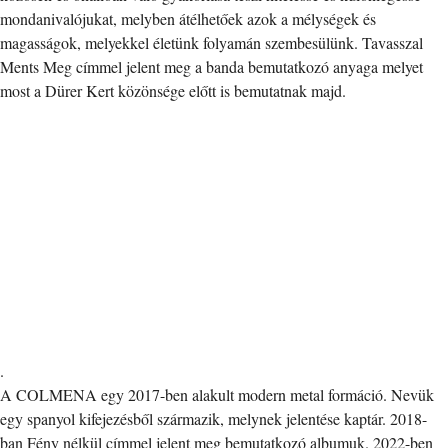
mondanivalójukat, melyben átélhetőek azok a mélységek és
magasságok, melyekkel életünk folyamán szembesülünk. Tavasszal
Ments Meg címmel jelent meg a banda bemutatkozó anyaga melyet
most a Dürer Kert közönsége előtt is bemutatnak majd.
.
A COLMENA egy 2017-ben alakult modern metal formáció. Nevük
egy spanyol kifejezésből származik, melynek jelentése kaptár. 2018-
ban Fény nélkül címmel jelent meg bemutatkozó albumuk. 2022-ben