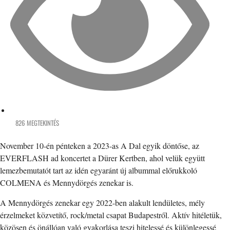
826 MEGTEKINTÉS
November 10-én pénteken a 2023-as A Dal egyik döntőse, az
EVERFLASH ad koncertet a Dürer Kertben, ahol velük együtt
lemezbemutatót tart az idén egyaránt új albummal előrukkoló
COLMENA és Mennydörgés zenekar is.
A Mennydörgés zenekar egy 2022-ben alakult lendületes, mély
érzelmeket közvetítő, rock/metal csapat Budapestről. Aktív hitéletük,
közösen és önállóan való gyakorlása teszi hitelessé és különlegessé