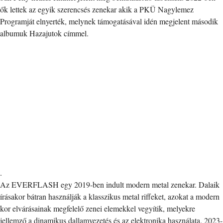
ők lettek az egyik szerencsés zenekar akik a PKÜ Nagylemez
Programját elnyerték, melynek támogatásával idén megjelent második
albumuk Hazajutok címmel.
.
Az EVERFLASH egy 2019-ben indult modern metal zenekar. Dalaik
írásakor bátran használják a klasszikus metal riffeket, azokat a modern
kor elvárásainak megfelelő zenei elemekkel vegyítik, melyekre
jellemző a dinamikus dallamvezetés és az elektronika használata. 2023-