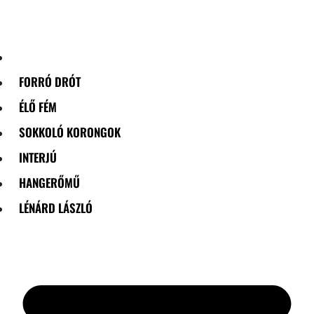
Skip
to
content
FORRÓ DRÓT
ÉLŐ FÉM
SOKKOLÓ KORONGOK
INTERJÚ
HANGERŐMŰ
LÉNÁRD LÁSZLÓ