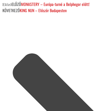
ELŐZŐ
MONASTERY – Európa-turné a Belphegor előtt!
Előző
KÖVETKEZŐ
KING NUN – Először Budapesten