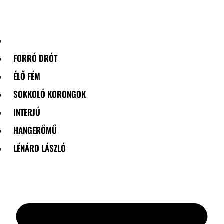
Skip
to
content
FORRÓ DRÓT
ÉLŐ FÉM
SOKKOLÓ KORONGOK
INTERJÚ
HANGERŐMŰ
LÉNÁRD LÁSZLÓ