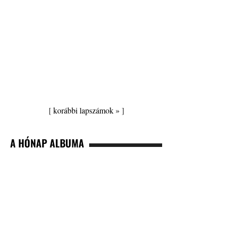
[
korábbi lapszámok »
]
A HÓNAP ALBUMA