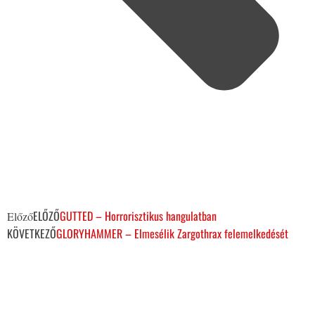
ELŐZŐ
GUTTED – Horrorisztikus hangulatban
Előző
KÖVETKEZŐ
GLORYHAMMER – Elmesélik Zargothrax felemelkedését