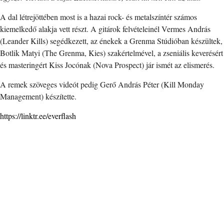
A dal létrejöttében most is a hazai rock- és metalszíntér számos
kiemelkedő alakja vett részt. A gitárok felvételeinél Vermes András
(Leander Kills) segédkezett, az énekek a Grenma Stúdióban készültek,
Botlik Matyi (The Grenma, Kies) szakértelmével, a zseniális keverésért
és masteringért Kiss Jocónak (Nova Prospect) jár ismét az elismerés.
A remek szöveges videót pedig Gerő András Péter (Kill Monday
Management) készítette.
https://linktr.ee/everflash