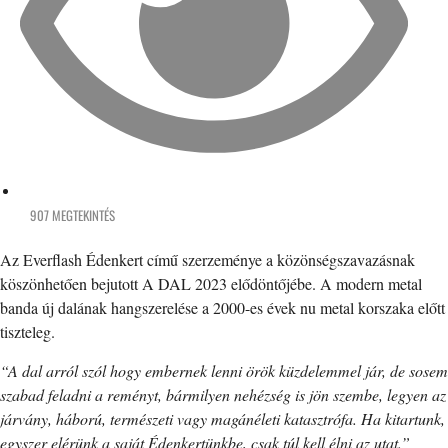
907 MEGTEKINTÉS
Az Everflash Édenkert című szerzeménye a közönségszavazásnak
köszönhetően bejutott A DAL 2023 elődöntőjébe. A modern metal
banda új dalának hangszerelése a 2000-es évek nu metal korszaka előtt
tiszteleg.
“A dal arról szól hogy embernek lenni örök küzdelemmel jár, de sosem
szabad feladni a reményt, bármilyen nehézség is jön szembe, legyen az
járvány, háború, természeti vagy magánéleti katasztrófa. Ha kitartunk,
egyszer elérünk a saját Édenkertünkbe, csak túl kell élni az utat.”