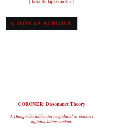
[
korábbi lapszámok »
]
A HÓNAP ALBUMA
CORONER: Dissonance Theory
A Hangpróba táblázatot megtalálod az októberi
digitális különszámban!