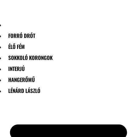
Skip
to
content
FORRÓ DRÓT
ÉLŐ FÉM
SOKKOLÓ KORONGOK
INTERJÚ
HANGERŐMŰ
LÉNÁRD LÁSZLÓ