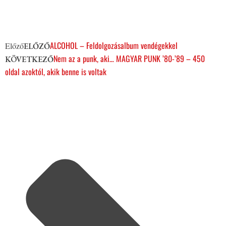
ALCOHOL – Feldolgozásalbum vendégekkel
Előző
ELŐZŐ
Nem az a punk, aki… MAGYAR PUNK ’80-’89 – 450
KÖVETKEZŐ
oldal azoktól, akik benne is voltak