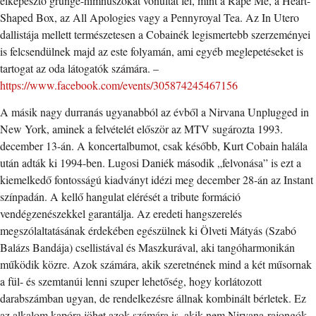
elképesztő grunge-himnuszokat vonultat fel, mint a Rape Me, a Heart-
Shaped Box, az All Apologies vagy a Pennyroyal Tea. Az In Utero
dallistája mellett természetesen a Cobainék legismertebb szerzeményei
is felcsendülnek majd az este folyamán, ami egyéb meglepetéseket is
tartogat az oda látogatók számára. –
https://www.facebook.com/events/305874245467156
A másik nagy durranás ugyanabból az évből a Nirvana Unplugged in
New York, aminek a felvételét először az MTV sugározta 1993.
december 13-án. A koncertalbumot, csak később, Kurt Cobain halála
után adták ki 1994-ben. Lugosi Daniék második „felvonása” is ezt a
kiemelkedő fontosságú kiadványt idézi meg december 28-án az Instant
színpadán. A kellő hangulat elérését a tribute formáció
vendégzenészekkel garantálja. Az eredeti hangszerelés
megszólaltatásának érdekében egészülnek ki Ölveti Mátyás (Szabó
Balázs Bandája) csellistával és Maszkurával, aki tangóharmonikán
működik közre. Azok számára, akik szeretnének mind a két műsornak
a fül- és szemtanúi lenni szuper lehetőség, hogy korlátozott
darabszámban ugyan, de rendelkezésre állnak kombinált bérletek. Ez
az alkalom kapóra jöhet azok számára is, akik nem Nirvana-rajongók,