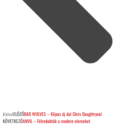
ELŐZŐ
BAD WOLVES – Klipes új dal Chris Daughtryval
Előző
KÖVETKEZŐ
ANVIL – Félredobták a modern elemeket