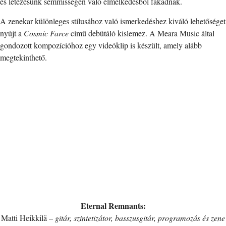
és létezésünk semmisségén való elmélkedésből fakadnak.
A zenekar különleges stílusához való ismerkedéshez kiváló lehetőséget
nyújt a
Cosmic Farce
című debütáló kislemez. A Meara Music által
gondozott kompozícióhoz egy videóklip is készült, amely alább
megtekinthető.
Eternal Remnants:
Matti Heikkilä –
gitár, szintetizátor, basszusgitár, programozás és zene