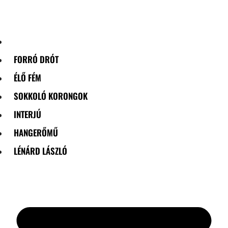
Skip
to
content
FORRÓ DRÓT
ÉLŐ FÉM
SOKKOLÓ KORONGOK
INTERJÚ
HANGERŐMŰ
LÉNÁRD LÁSZLÓ