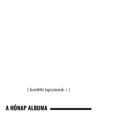
[
korábbi lapszámok »
]
A HÓNAP ALBUMA