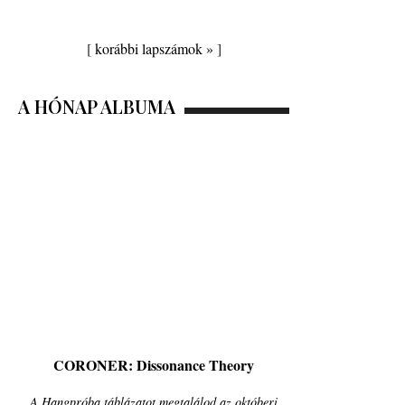
[
korábbi lapszámok »
]
A HÓNAP ALBUMA
CORONER: Dissonance Theory
A Hangpróba táblázatot megtalálod az októberi