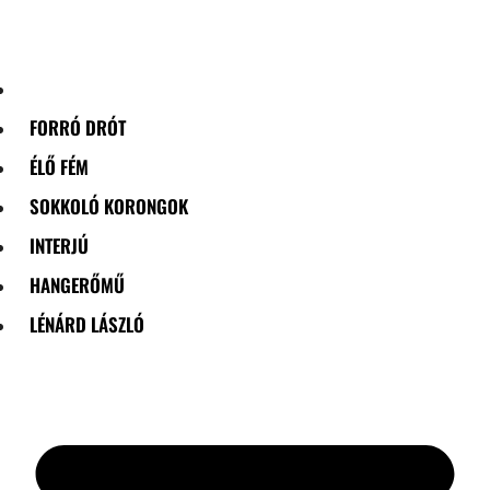
Skip
to
content
FORRÓ DRÓT
ÉLŐ FÉM
SOKKOLÓ KORONGOK
INTERJÚ
HANGERŐMŰ
LÉNÁRD LÁSZLÓ