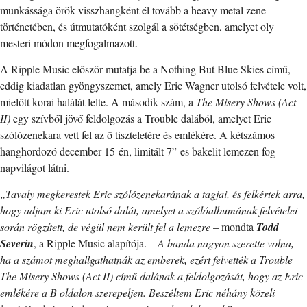
munkássága örök visszhangként él tovább a heavy metal zene
történetében, és útmutatóként szolgál a sötétségben, amelyet oly
mesteri módon megfogalmazott.
A Ripple Music először mutatja be a Nothing But Blue Skies című,
eddig kiadatlan gyöngyszemet, amely Eric Wagner utolsó felvétele volt,
mielőtt korai halálát lelte. A második szám, a
The Misery Shows (Act
II)
egy szívből jövő feldolgozás a Trouble dalából, amelyet Eric
szólózenekara vett fel az ő tiszteletére és emlékére. A kétszámos
hanghordozó december 15-én, limitált 7”-es bakelit lemezen fog
napvilágot látni.
„Tavaly megkerestek Eric szólózenekarának a tagjai, és felkértek arra,
hogy adjam ki Eric utolsó dalát, amelyet a szólóalbumának felvételei
során rögzített, de végül nem került fel a lemezre
– mondta
Todd
Severin
, a Ripple Music alapítója. –
A banda nagyon szerette volna,
ha a számot meghallgathatnák az emberek, ezért felvették a Trouble
The Misery Shows (Act II) című dalának a feldolgozását, hogy az Eric
emlékére a B oldalon szerepeljen. Beszéltem Eric néhány közeli