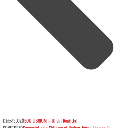
ELŐZŐ
EQUILIBRIUM – Új dal Roniittal
Előző
KÖVETKEZŐ
Koncertet ad a Children of Bodom, készülőben az új