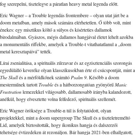
fog szerepelni, tisztelegve a páratlan heavy metal legenda előtt.
Eric Wagner – a Trouble legendás frontembere – olyan utat járt be a
doom metalban, amely mások számára elérhetetlen. Ő több volt, mint
énekes: egy misztikus költő a súlyos és kísérteties dallamok
birodalmában. Gyászos, mégis dallamos hangjával életet lehelt azokba
a monumentális riffekbe, amelyek a Trouble-t vitathatatlanul a „doom
metal keresztapáivá” tették.
Lírai zsenialitása, a spirituális zűrzavar és az egzisztenciális szorongás
egyedülálló keveréke olyan klasszikusokban érte el csúcspontját, mint a
The Skull
és a mérföldkőnek számító
Psalm 9
. Később a doom
mesterműnek tartott
Trouble
és a hátborzongatóan gyönyörű
Manic
Frustration
lemezekkel világosabb, dallamosabb irányba kalandozott,
anélkül, hogy elvesztette volna felfedező, spirituális szellemét.
Eric Wagner öröksége a Trouble-n túl is folytatódott, olyan
projektekkel, mint a doom supergroup The Skull és a tiszteletreméltó
Lid, amelyek biztosították, hogy ikonikus hangja és dalszerzői
tehetsége évtizedeken át rezonáljon. Bár hangja 2021-ben elhallgatott,