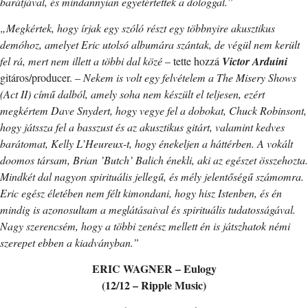
barátjával, és mindannyian egyetértettek a dologgal.”
„Megkértek, hogy írjak egy szóló részt egy többnyire akusztikus
demóhoz, amelyet Eric utolsó albumára szántak, de végül nem került
fel rá, mert nem illett a többi dal közé
– tette hozzá
Victor Arduini
gitáros/producer. –
Nekem is volt egy felvételem a The Misery Shows
(Act II) című dalból, amely soha nem készült el teljesen, ezért
megkértem Dave Snydert, hogy vegye fel a dobokat, Chuck Robinsont,
hogy játssza fel a basszust és az akusztikus gitárt, valamint kedves
barátomat, Kelly L’Heureux-t, hogy énekeljen a háttérben. A vokált
doomos társam, Brian ’Butch’ Balich énekli, aki az egészet összehozta.
Mindkét dal nagyon spirituális jellegű, és mély jelentőségű számomra.
Eric egész életében nem félt kimondani, hogy hisz Istenben, és én
mindig is azonosultam a meglátásaival és spirituális tudatosságával.
Nagy szerencsém, hogy a többi zenész mellett én is játszhatok némi
szerepet ebben a kiadványban.”
ERIC WAGNER – Eulogy
(12/12 – Ripple Music)