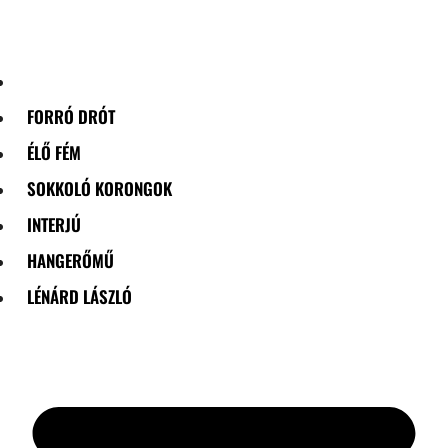
Skip
to
content
FORRÓ DRÓT
ÉLŐ FÉM
SOKKOLÓ KORONGOK
INTERJÚ
HANGERŐMŰ
LÉNÁRD LÁSZLÓ