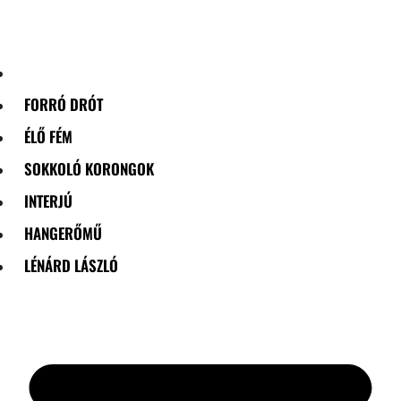
Skip
to
content
FORRÓ DRÓT
ÉLŐ FÉM
SOKKOLÓ KORONGOK
INTERJÚ
HANGERŐMŰ
LÉNÁRD LÁSZLÓ