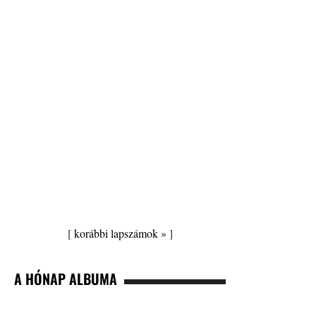
[
korábbi lapszámok »
]
A HÓNAP ALBUMA