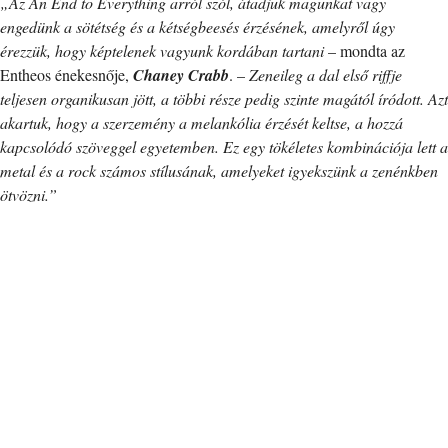
„Az An End to Everything arról szól, átadjuk magunkat vagy
engedünk a sötétség és a kétségbeesés érzésének, amelyről úgy
érezzük, hogy képtelenek vagyunk kordában tartani
– mondta az
Entheos énekesnője,
Chaney Crabb
. –
Zeneileg a dal első riffje
teljesen organikusan jött, a többi része pedig szinte magától íródott. Azt
akartuk, hogy a szerzemény a melankólia érzését keltse, a hozzá
kapcsolódó szöveggel egyetemben. Ez egy tökéletes kombinációja lett a
metal és a rock számos stílusának, amelyeket igyekszünk a zenénkben
ötvözni.”