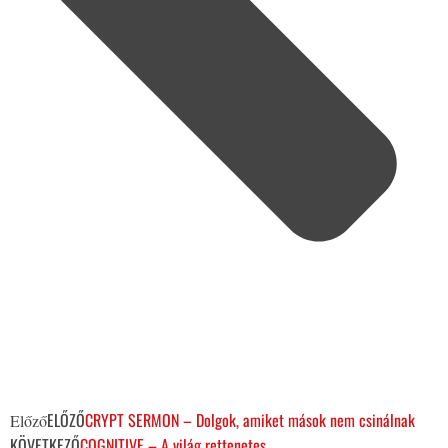
ELŐZŐ
CRYPT SERMON – Dolgok, amiket mások nem csinálnak
Előző
KÖVETKEZŐ
COGNITIVE – A világ rettenetes