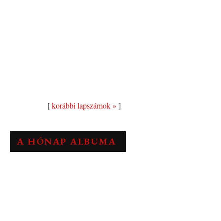
[
korábbi lapszámok »
]
A HÓNAP ALBUMA