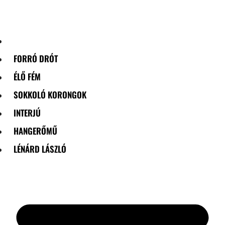
Skip
to
content
FORRÓ DRÓT
ÉLŐ FÉM
SOKKOLÓ KORONGOK
INTERJÚ
HANGERŐMŰ
LÉNÁRD LÁSZLÓ