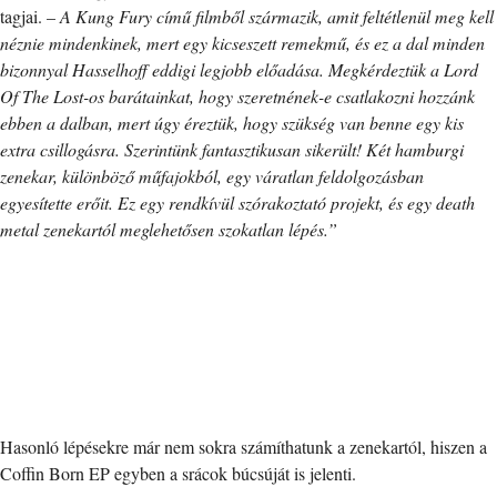
tagjai. –
A Kung Fury című filmből származik, amit feltétlenül meg kell
néznie mindenkinek, mert egy kicseszett remekmű, és ez a dal minden
bizonnyal Hasselhoff eddigi legjobb előadása. Megkérdeztük a Lord
Of The Lost-os barátainkat, hogy szeretnének-e csatlakozni hozzánk
ebben a dalban, mert úgy éreztük, hogy szükség van benne egy kis
extra csillogásra. Szerintünk fantasztikusan sikerült! Két hamburgi
zenekar, különböző műfajokból, egy váratlan feldolgozásban
egyesítette erőit. Ez egy rendkívül szórakoztató projekt, és egy death
metal zenekartól meglehetősen szokatlan lépés.”
Hasonló lépésekre már nem sokra számíthatunk a zenekartól, hiszen a
Coffin Born EP egyben a srácok búcsúját is jelenti.