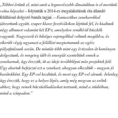
„Többet értünk el, mint amit a legmerészebb álmainkban is el mertünk
volna képzelni
– folytatták a 2014-es megalakulásuk óta állandó
felállással dolgozó banda tagjai. –
Fantasztikus zenekarokkal
játszottunk együtt, szuper klassz fesztiválokon léptünk fel, és kiadtunk
négy albumot valamint két EP-t, amelyekre rendkívül büszkék
vagyunk. Nagyszerű és hűséges rajongókkal voltunk megáldva, és
sikerült végig ugyanazt a felállást megtartanunk az egész
pályafutásunk során. De miután több mint egy évtizeden át keményen
dolgoztunk, és rengeteg időt és energiát szenteltünk ennek a
zenekarnak, úgy érezzük, itt az ideje továbblépni más projektek felé.
Úgy akartuk befejezni ezt a zenekart, ahogyan elkezdtük – nagyon jó
barátokként. Egy EP-vel kezdtünk, és most egy EP-vel zárunk. Jelenleg
úgy érezzük, hogy ez a helyes lépés, amíg még megvan az erőnk
ahhoz, hogy remek búcsúelőadásokat tartsunk, mind a stúdióban,
mind a színpadon.”