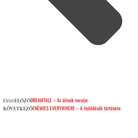
DREAMTALE – Az álmok meséje
Előző
ELŐZŐ
ENEMIES EVERYWHERE – A fejlődésük története
KÖVETKEZŐ