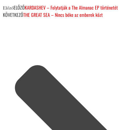
ELŐZŐ
KARDASHEV – Folytatják a The Almanac EP történetét
Előző
KÖVETKEZŐ
THE GREAT SEA – Nincs béke az emberek közt