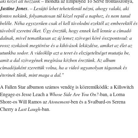
aki közel áll hozzánk
– mondta az Employed To Serve frontasszonya,
Justine Jones
. –
Lesújtó lehet tehetetlenül nézni, ahogy valaki, aki
fontos nekünk, folyamatosan túl közel repül a naphoz, és nem tanul
belőle. Néha egyszerűen csak el kell távolodni ezektől az emberektől és
távolról szeretni őket. Úgy éreztük, hogy ennek kell lennie a címadó
dalnak, mivel tematikusan az új lemez szövegei köré összpontosul: a
rossz szokások megtörése és a kihívások leküzdése, amiket az élet az
utunkba sodor. A videóklip azt a teret és elszigeteltséget mutatja be,
amit a dal szövegének megírása közben éreztünk. Az album
címadójaként szerettük volna, ha a videó ugyanolyan tágasnak és
éterinek tűnik, mint maga a dal.”
A Fallen Star albumon számos vendég is közreműködik: a Killswitch
Engage-es Jesse Leach a
Whose Side Are You On?
-ban, a Lorna
Shore-os Will Ramos az
Atonement
-ben és a Svalbard-os Serena
Cherry a
Last Laugh
-ban.