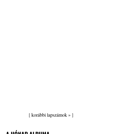
[
korábbi lapszámok »
]