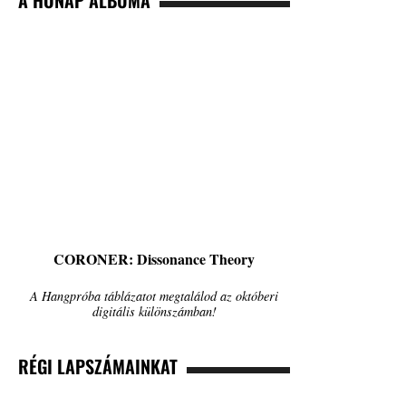
A HÓNAP ALBUMA
CORONER: Dissonance Theory
A Hangpróba táblázatot megtalálod az októberi
digitális különszámban!
RÉGI LAPSZÁMAINKAT