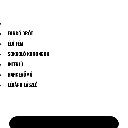
Skip
to
content
FORRÓ DRÓT
ÉLŐ FÉM
SOKKOLÓ KORONGOK
INTERJÚ
HANGERŐMŰ
LÉNÁRD LÁSZLÓ