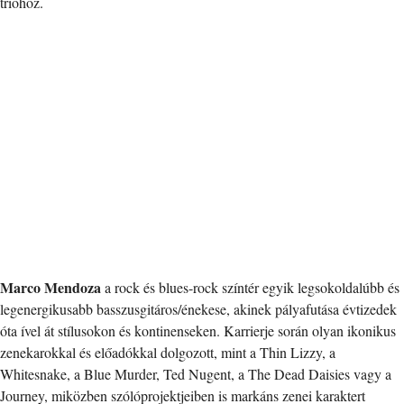
trióhoz.
Marco Mendoza
a rock és blues-rock színtér egyik legsokoldalúbb és
legenergikusabb basszusgitáros/énekese, akinek pályafutása évtizedek
óta ível át stílusokon és kontinenseken. Karrierje során olyan ikonikus
zenekarokkal és előadókkal dolgozott, mint a Thin Lizzy, a
Whitesnake, a Blue Murder, Ted Nugent, a The Dead Daisies vagy a
Journey, miközben szólóprojektjeiben is markáns zenei karaktert