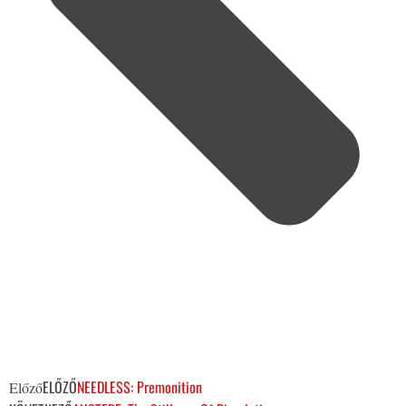
ELŐZŐ
NEEDLESS: Premonition
Előző