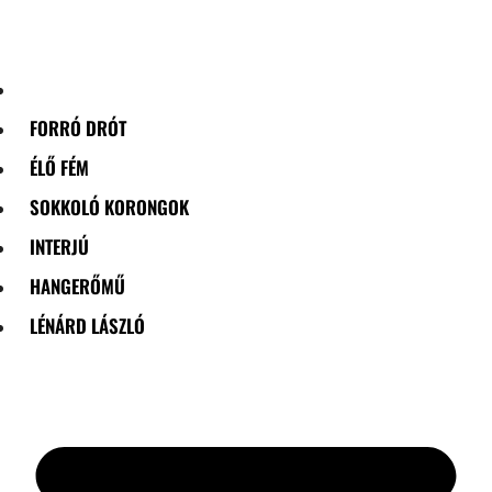
Skip
to
content
FORRÓ DRÓT
ÉLŐ FÉM
SOKKOLÓ KORONGOK
INTERJÚ
HANGERŐMŰ
LÉNÁRD LÁSZLÓ