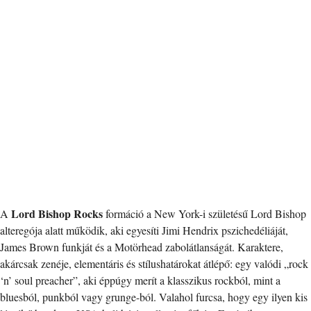
Lord Bishop Rocks
A
formáció a New York-i születésű Lord Bishop
alteregója alatt működik, aki egyesíti Jimi Hendrix pszichedéliáját,
James Brown funkját és a Motörhead zabolátlanságát. Karaktere,
akárcsak zenéje, elementáris és stílushatárokat átlépő: egy valódi „rock
‘n’ soul preacher”, aki éppúgy merít a klasszikus rockból, mint a
bluesból, punkból vagy grunge-ból. Valahol furcsa, hogy egy ilyen kis