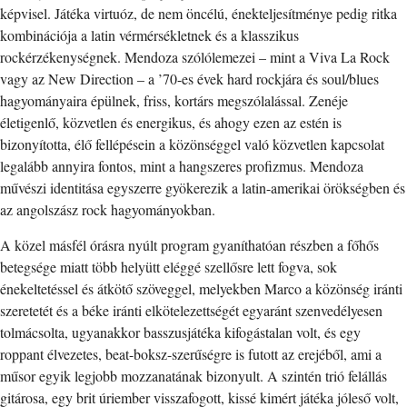
képvisel. Játéka virtuóz, de nem öncélú, énekteljesítménye pedig ritka
kombinációja a latin vérmérsékletnek és a klasszikus
rockérzékenységnek. Mendoza szólólemezei – mint a Viva La Rock
vagy az New Direction – a ’70-es évek hard rockjára és soul/blues
hagyományaira épülnek, friss, kortárs megszólalással. Zenéje
életigenlő, közvetlen és energikus, és ahogy ezen az estén is
bizonyította, élő fellépésein a közönséggel való közvetlen kapcsolat
legalább annyira fontos, mint a hangszeres profizmus. Mendoza
művészi identitása egyszerre gyökerezik a latin-amerikai örökségben és
az angolszász rock hagyományokban.
A közel másfél órásra nyúlt program gyaníthatóan részben a főhős
betegsége miatt több helyütt eléggé szellősre lett fogva, sok
énekeltetéssel és átkötő szöveggel, melyekben Marco a közönség iránti
szeretetét és a béke iránti elkötelezettségét egyaránt szenvedélyesen
tolmácsolta, ugyanakkor basszusjátéka kifogástalan volt, és egy
roppant élvezetes, beat-boksz-szerűségre is futott az erejéből, ami a
műsor egyik legjobb mozzanatának bizonyult. A szintén trió felállás
gitárosa, egy brit úriember visszafogott, kissé kimért játéka jóleső volt,