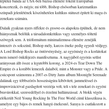
léptékű banda az USA-beli bázisa ellenére főként Európában
koncertezik, és mégis; mi több, Bishop elsősorban karizmatikus
színpadi jelenlétének köszönhetően kultikus státuszt épített ki maga és
zenekara számára.
Dalaik gyakran nyers riffekre és groove-os alapokra épülnek, de nem
hiányoznak belőlük a társadalomkritikus vagy személyes töltetű
szövegek sem. A trióformátum minimalizmusa ellenére zenéjük
intenzív és sokszínű, Bishop mély, karcos éneke pedig egyedi védjegy.
A Lord Bishop Rocks az öntörvényűség, az egyéniség és a korlátokat
nem ismerő önkifejezés manifesztuma. A nagyjából egyórás setlist
arányosan állt össze a legutóbbi korong, a 2024-es Tear Down The
Empire és a korábbi lemezek dalaiból, mint a Monster vagy a Pride. A
csúcspont számomra a 2007-es Dirty Jams album Moonight Serenade
dalának egy többszörös hosszúságúra kibővített, jammeléssel és
improvizációval gazdagított verziója volt, teli s tele zenekari és egyéni
bravúrokkal, szenvedéllyel és érzelmi hullámzással. A blokk végén
előkerült Neil Young Rocking In The Free World című klasszikusa is,
amelyre egy bájos és remek hangú énekesnő, Saraya is csatlakozott a