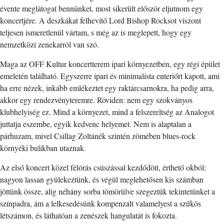
évente meglátogat bennünket, most sikerült először eljutnom egy
koncertjére. A deszkákat felhevítő Lord Bishop Rocksot viszont
teljesen ismeretlenül vártam, s még az is meglepett, hogy egy
nemzetközi zenekarról van szó.
Maga az OFF Kultur koncertterem ipari környezetben, egy régi épület
emeletén található. Egyszerre ipari és minimalista enteriőrt kapott, ami
ha erre nézek, inkább emlékeztet egy raktárcsarnokra, ha pedig arra,
akkor egy rendezvényteremre. Röviden: nem egy szokványos
klubhelyiség ez. Mind a környezet, mind a felszereltség az Analogot
juttatja eszembe, egyik kedvenc helyemet. Nem is alaptalan a
párhuzam, mivel Csillag Zoltánék szintén zömében blues-rock
környéki bulikban utaznak.
Az első koncert közel félórás csúszással kezdődött, érthető okból:
nagyon lassan gyülekeztünk, és végül meglehetősen kis számban
jöttünk össze, alig néhány sorba tömörülve szegeztük tekintetünket a
színpadra, ám a lelkesedésünk kompenzált valamelyest a szűkös
létszámon, és láthatóan a zenészek hangulatát is fokozta.