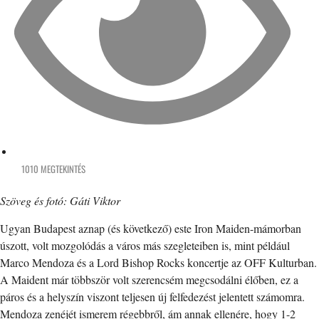
1010 MEGTEKINTÉS
Szöveg és fotó: Gáti Viktor
Ugyan Budapest aznap (és következő) este Iron Maiden-mámorban
úszott, volt mozgolódás a város más szegleteiben is, mint például
Marco Mendoza és a Lord Bishop Rocks koncertje az OFF Kulturban.
A Maident már többször volt szerencsém megcsodálni élőben, ez a
páros és a helyszín viszont teljesen új felfedezést jelentett számomra.
Mendoza zenéjét ismerem régebbről, ám annak ellenére, hogy 1-2