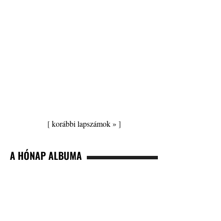
[
korábbi lapszámok »
]
A HÓNAP ALBUMA