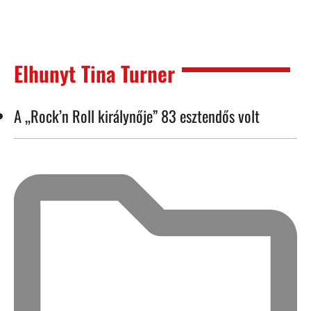
Elhunyt Tina Turner
A „Rock’n Roll királynője” 83 esztendős volt