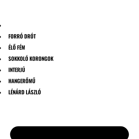
Skip
to
content
FORRÓ DRÓT
ÉLŐ FÉM
SOKKOLÓ KORONGOK
INTERJÚ
HANGERŐMŰ
LÉNÁRD LÁSZLÓ