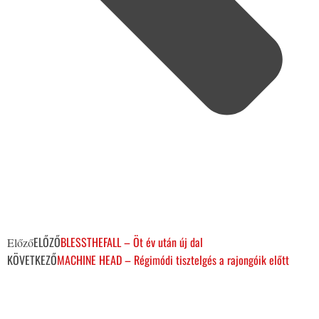
ELŐZŐ
BLESSTHEFALL – Öt év után új dal
Előző
KÖVETKEZŐ
MACHINE HEAD – Régimódi tisztelgés a rajongóik előtt