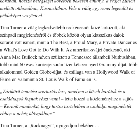
korában, hosszú betegséget követően békésen elhunyt, a svájci Zürich
melletti otthonában, Kusnachtban. Vele a világ egy zenei legendát és
példaképet veszített el.”
Tina Turner a világ legkedveltebb rockénesnői közé tartozott, aki
színpadi megjelenéséről és többek között olyan klasszikus dalok
soráról volt ismert, mint a The Best, a Proud Mary, a Private Dancer és
a What’s Love Got to Do With It. Az amerikai-svájci énekesnő, aki
Anna Mae Bullock néven született a Tennessee állambeli Nutbushban,
több mint 60 éves karrierje során tizenkétszer nyert Grammy-díjat, több
alkalommal Golden Globe-díjat, és csillaga van a Hollywood Walk of
Fame-en valamint a St. Louis Walk of Fame-en is.
„Zártkörű temetési szertartás lesz, amelyen a közeli barátok és a
családtagok fognak részt venni
– tette hozzá a közleményhez a sajtós.
–
Kérünk mindenkit, hogy tartsa tiszteletben a családja magánéletét
ebben a nehéz időszakban!”
Tina Turner, a „Rocknagyi”, nyugodjon békében…