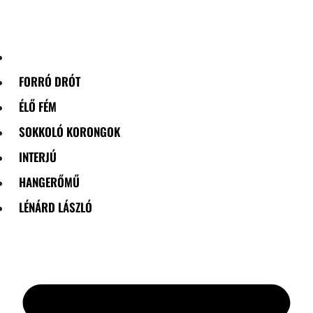
Skip
to
content
FORRÓ DRÓT
ÉLŐ FÉM
SOKKOLÓ KORONGOK
INTERJÚ
HANGERŐMŰ
LÉNÁRD LÁSZLÓ