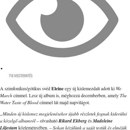
718 MEGTEKINTÉS
Eleine
A szimfonikus/gótikus svéd
egy új kislemezdalt adott ki
We
March
címmel. Lesz új album is, méghozzá decemberben, amely
The
Water Taste of Blood
címmel lát majd napvilágot.
„Minden új kislemez megjelenésekor újabb részletek fognak kiderülni
a közelgő albumról
– olvasható
Rikard Ekberg
és
Madeleine
Liljestam
közleményében. –
Sokan közülünk a saját testük és elméjük