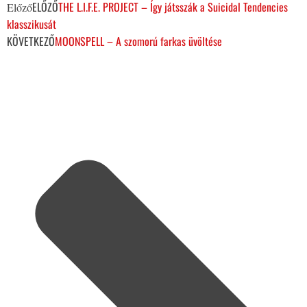
ELŐZŐ
THE L.I.F.E. PROJECT – Így játsszák a Suicidal Tendencies
Előző
klasszikusát
KÖVETKEZŐ
MOONSPELL – A szomorú farkas üvöltése