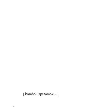
[
korábbi lapszámok »
]