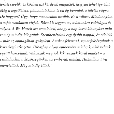
terhét cipelik, és közben azt kérdezik maguktól, hogyan lehet így élni.
Még a legsötétebb pillanatainkban is ott ég bennünk a túlélés vágya.
De hogyan? Úgy, hogy menetelünk tovább. Ez a válasz. Mindannyian
a saját csatáinkat vívjuk. Bármi is legyen az, számunkra valóságos és
súlyos. A We March azt szemlélteti, ahogy a nap lassú kihunyása után
is még mindig lélegzünk. Szembenéztünk egy újabb nappal, és túléltük
– már ez önmagában győzelem. Amikor felvirrad, ismét felkészülünk a
következő ütközetre. Útközben olyan emberekre találunk, akik velünk
együtt harcolnak. Válasszuk meg jól, kik vesznek körül minket – a
családunkat, a közösségünket, az embertársainkat. Hajnalban újra
menetelünk. Még mindig élünk.”