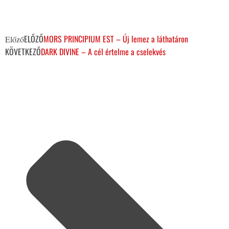
ELŐZŐ
MORS PRINCIPIUM EST – Új lemez a láthatáron
Előző
KÖVETKEZŐ
DARK DIVINE – A cél értelme a cselekvés