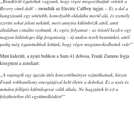
„Rendkívül izgatottak vagyunk, hogy végre megoszthatjuk veletek a
Revery című dalt!
– mondták az Electric Callboy tagjai. –
Ez a dal a
hangzásunk egy sötétebb, komolyabb oldalába merül alá, és személy
szerint sokat jelent nekünk, mert annyira különbözik attól, amit
általában csinálni szoktunk. Az egész folyamat – az írástól kezdve egy
nagyon különleges klip forgatásáig – új utakra terelt bennünket, attól
pedig még izgatottabbak lettünk, hogy végre megismerkedhettek vele!”
Mint kiderült, a nyári bulikon a Sum 41 dobosa, Frank Zummo fogja
kisegíteni a zenekart:
„A rajongók egy igazán ütős koncertélményre számíthatnak, hiszen
Frank robbanékony energiájával kelti életre a dobokat. Ez a nyár és
minden fellépés különlegessé válik általa. Ne hagyjátok ki ezt a
felejthetetlen élő együttműködést!”