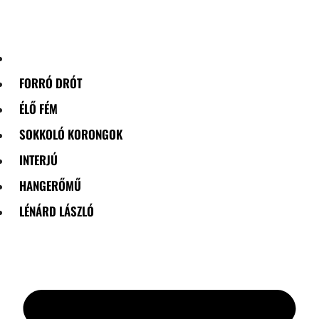
Skip
to
content
FORRÓ DRÓT
ÉLŐ FÉM
SOKKOLÓ KORONGOK
INTERJÚ
HANGERŐMŰ
LÉNÁRD LÁSZLÓ