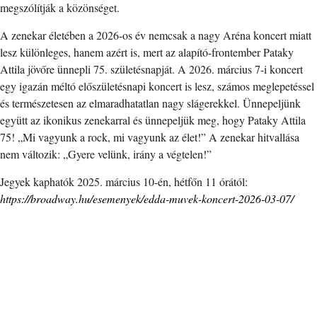
megszólítják a közönséget.
A zenekar életében a 2026-os év nemcsak a nagy Aréna koncert miatt
lesz különleges, hanem azért is, mert az alapító-frontember Pataky
Attila jövőre ünnepli 75. születésnapját. A 2026. március 7-i koncert
egy igazán méltó előszületésnapi koncert is lesz, számos meglepetéssel
és természetesen az elmaradhatatlan nagy slágerekkel. Ünnepeljünk
együtt az ikonikus zenekarral és ünnepeljük meg, hogy Pataky Attila
75! „Mi vagyunk a rock, mi vagyunk az élet!” A zenekar hitvallása
nem változik: „Gyere velünk, irány a végtelen!”
Jegyek kaphatók 2025. március 10-én, hétfőn 11 órától:
https://broadway.hu/esemenyek/edda-muvek-koncert-2026-03-07/