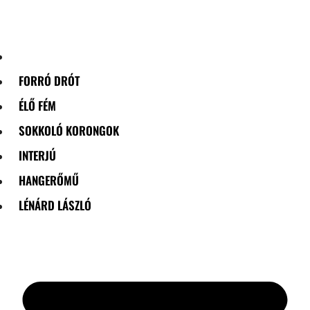
Skip
to
content
FORRÓ DRÓT
ÉLŐ FÉM
SOKKOLÓ KORONGOK
INTERJÚ
HANGERŐMŰ
LÉNÁRD LÁSZLÓ