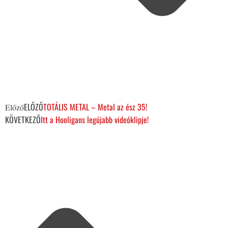
ELŐZŐ
TOTÁLIS METAL – Metal az ész 35!
Előző
KÖVETKEZŐ
Itt a Hooligans legújabb videóklipje!