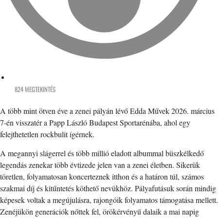
824 MEGTEKINTÉS
A több mint ötven éve a zenei pályán lévő Edda Művek 2026. március
7-én visszatér a Papp László Budapest Sportarénába, ahol egy
felejthetetlen rockbulit ígérnek.
A megannyi slágerrel és több millió eladott albummal büszkélkedő
legendás zenekar több évtizede jelen van a zenei életben. Sikerük
töretlen, folyamatosan koncerteznek itthon és a határon túl, számos
szakmai díj és kitűntetés köthető nevükhöz. Pályafutásuk során mindig
képesek voltak a megújulásra, rajongóik folyamatos támogatása mellett.
Zenéjükön generációk nőttek fel, örökérvényű dalaik a mai napig