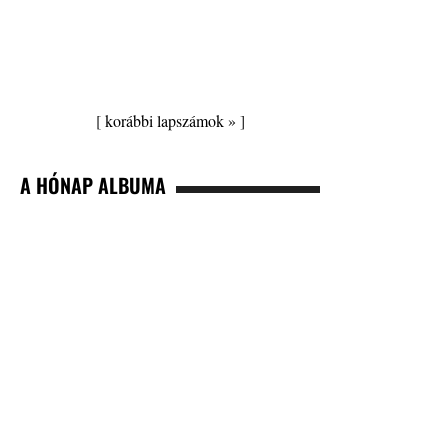
[
korábbi lapszámok »
]
A HÓNAP ALBUMA