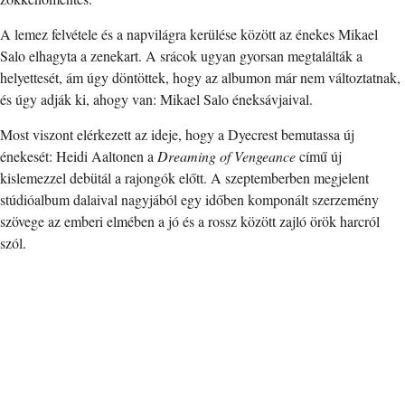
A lemez felvétele és a napvilágra kerülése között az énekes Mikael
Salo elhagyta a zenekart. A srácok ugyan gyorsan megtalálták a
helyettesét, ám úgy döntöttek, hogy az albumon már nem változtatnak,
és úgy adják ki, ahogy van: Mikael Salo éneksávjaival.
Most viszont elérkezett az ideje, hogy a Dyecrest bemutassa új
énekesét: Heidi Aaltonen a
Dreaming of Vengeance
című új
kislemezzel debütál a rajongók előtt. A szeptemberben megjelent
stúdióalbum dalaival nagyjából egy időben komponált szerzemény
szövege az emberi elmében a jó és a rossz között zajló örök harcról
szól.