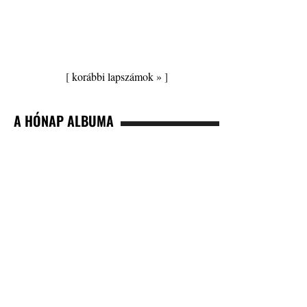
[
korábbi lapszámok »
]
A HÓNAP ALBUMA