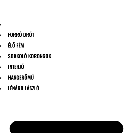
Skip
to
content
FORRÓ DRÓT
ÉLŐ FÉM
SOKKOLÓ KORONGOK
INTERJÚ
HANGERŐMŰ
LÉNÁRD LÁSZLÓ