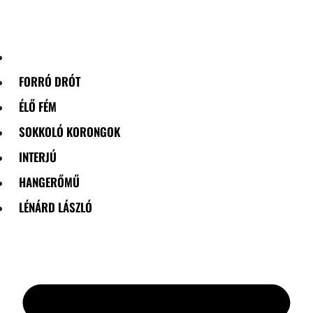
Skip
to
content
FORRÓ DRÓT
ÉLŐ FÉM
SOKKOLÓ KORONGOK
INTERJÚ
HANGERŐMŰ
LÉNÁRD LÁSZLÓ