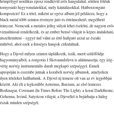
hömpölygő nordikus eposz rendkívül erős hangulattal, sötéten fölénk
tornyosuló hegyvonulatokkal, mély kántálásokkal. Hátborzongató
kompozíció! Ez a tétel, miként az egész album jól példázza, hogy a
black metal több szinten érvényre jutó és értelmezhető, megélhető
irányzat. Nemcsak a metalos jelleg súlyát lehet észlelni, de nagyon erős
vizualitással rendelkezik, és az ember benső világát is képes átalakítani,
átszellemíteni – eggyé tud válni az értő hallgató azzal az északi
miliővel, ahol ezek a fenséges hangok cirkulálnak.
Hogy a Djevel milyen szinten táplálkozik, iszik, merít szülőföldje
hagyományaiból, a zongorás I Skovaandsfavn is alátámasztja; egy ízig-
vérig norvég instrumentális darab megkapó szépséggel. Ennek
apropóján is eszembe jutnak a korabeli norvég albumok, amelyeken
ilyen tételeket hallhattunk. A Djevel új lemeze ott van az év legjobbjai
között. Aki éli a legkorábbi Aeternus, Burzum, az első lemezes
Borknagar, Covenant (In Times Before The Light), a korai Darkthrone,
Gehenna, Isvind, Satyricon világát, a Djevellel is bejárhatja a hideg
észak minden szépségét.