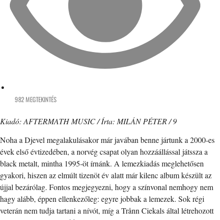
982 MEGTEKINTÉS
Kiadó: AFTERMATH MUSIC / Írta: MILÁN PÉTER / 9
Noha a Djevel megalakulásakor már javában benne jártunk a 2000-es
évek első évtizedében, a norvég csapat olyan hozzáállással játssza a
black metalt, mintha 1995-öt írnánk. A lemezkiadás meglehetősen
gyakori, hiszen az elmúlt tizenöt év alatt már kilenc album készült az
újjal bezárólag. Fontos megjegyezni, hogy a színvonal nemhogy nem
hagy alább, éppen ellenkezőleg: egyre jobbak a lemezek. Sok régi
veterán nem tudja tartani a nívót, míg a Trånn Ciekals által létrehozott