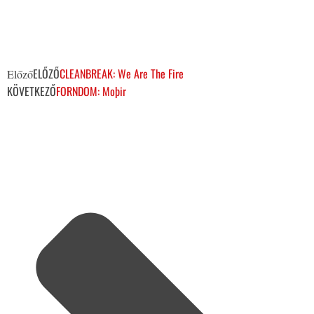
ELŐZŐ
CLEANBREAK: We Are The Fire
Előző
KÖVETKEZŐ
FORNDOM: Moþir