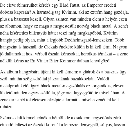
De eleve felmerülhet kérdés egy Bård Faust, az Emperor eredeti
dobosa kapcsán? A harmadig tag Kvitrim, aki az extrém hang gazdája,
plusz a basszust kezeli. Olyan szinten van minden elem a helyén ezen
az albumon, hogy ez maga a megtestesült norvég black metal. A zenét
néha kísérteties billentyűs háttér teszi még megkapóbbá, Kvitrim
hangja pedig olyan, mint a legjobb Dødheimsgard-lemezeken. Több
hangszínt is használ, de Ciekals énekére külön is ki kell térni. Nagyon
jó dallamokat hoz, vérbeli északi kórusokat, heroikus témákat – a zene
nélküli kórus az En Vinter Efter Kommer dalban lenyűgöző.
Az album hangzására újfent ki kell térnem: a gitárok és a basszus úgy
szól, mintha szögesdróttal játszanának bazaltkockán. Valódi
metalprodukció, igazi black metal-megszólalás ez, organikus, eleven,
lüktető minden egyes szélfútta, jégverte, fagy-gyötörte mivoltában. A
zenekar ismét tökéletesen elcsípte a formát, amivel e zenét fel kell
ruházni.
Számos dalt kiemelhetnék a hétből, de a csaknem negyedórás záró
címadó felteszi az északi koronát a lemezre: fenyegető, súlyos, lassan