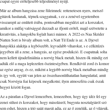
csapat egyre erőteljesebb teljesítményt nyújt.
Már az album hangzása zene füleimnek: rettenetesen nyers, metsző
gitárok hasítanak, tépnek-szaggatnak, s ez a zenével egyetemben
visszarepít az említett érába, pontosabban megidézi azt a korszakot,
amikor a műfaj valósággal duzzadt az ifjonti erőtől, majd szétvetette a
kreativitás, a hangokba foglalt harci mámor. A 2022-es Naa Skrider
Natten Sort is bivaly album volt, a Natt Til Ende is az. A Djevel
hangokká alakítja a legbőszebb, legvadabb viharokat, s e célkitűzés
jegyében áll a zene, a hangzás, az egész produkció. E csapatnak soha
nem kellett újradefiniálnia a norvég black metalt, hiszen ők mindig ezt
adták elő a maga leplezetlen őszinteségében. Rendkívül zord és komor
az egész anyag, és ez, miként a legjobb norvég black metalban mindig
is így volt, együtt van jelen az összehasonlíthatatlan hangulattal, amit
csak Norvégia fiai képesek megalkotni; ilyen atmoszféra csak észak
hegyei között fogan.
Az a páratlan a Djevel lemezében, lemezeiben, hogy úgy idéz fel egy
zenei stílust és korszakot, hogy másolásról, bugyuta nosztalgiáról szó
sem eshet, hiszen a trió saját magát adja, ez az ő zenéjük, az ő világuk.