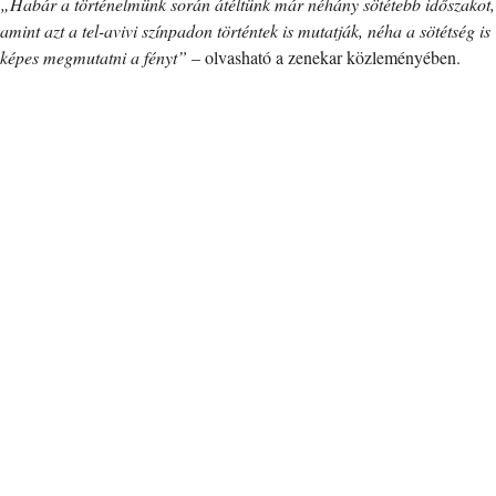
„Habár a történelmünk során átéltünk már néhány sötétebb időszakot,
amint azt a tel-avivi színpadon történtek is mutatják, néha a sötétség is
képes megmutatni a fényt”
– olvasható a zenekar közleményében.