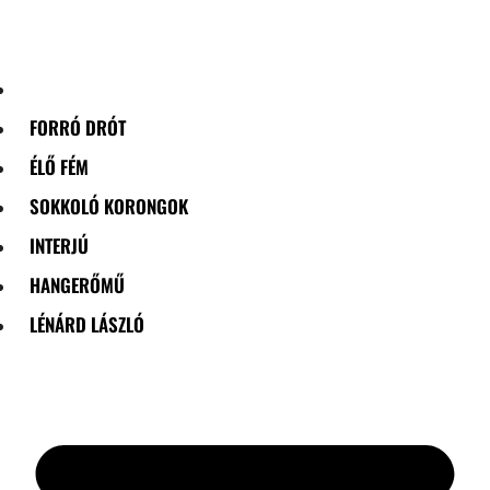
Skip
to
content
FORRÓ DRÓT
ÉLŐ FÉM
SOKKOLÓ KORONGOK
INTERJÚ
HANGERŐMŰ
LÉNÁRD LÁSZLÓ