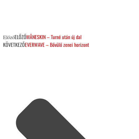
ELŐZŐ
MÅNESKIN – Turné után új dal
Előző
KÖVETKEZŐ
EVERWAVE – Bővülő zenei horizont