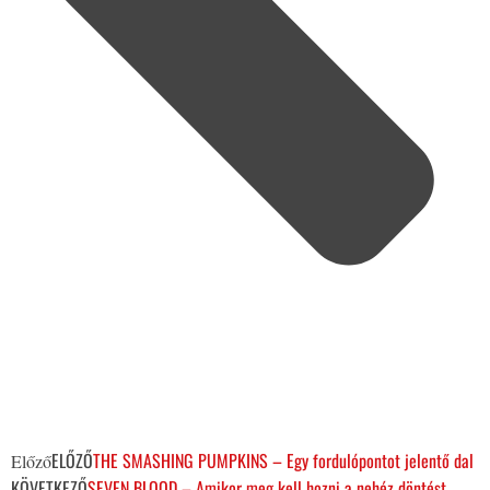
ELŐZŐ
THE SMASHING PUMPKINS – Egy fordulópontot jelentő dal
Előző
KÖVETKEZŐ
SEVEN BLOOD – Amikor meg kell hozni a nehéz döntést