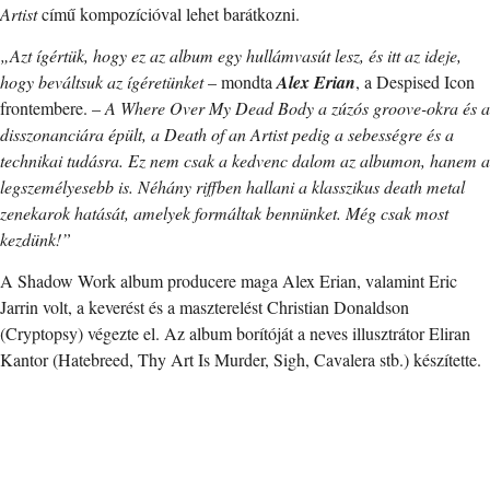
Artist
című kompozícióval lehet barátkozni.
„Azt ígértük, hogy ez az album egy hullámvasút lesz, és itt az ideje,
hogy beváltsuk az ígéretünket
– mondta
Alex Erian
, a Despised Icon
frontembere. –
A Where Over My Dead Body a zúzós groove-okra és a
disszonanciára épült, a Death of an Artist pedig a sebességre és a
technikai tudásra. Ez nem csak a kedvenc dalom az albumon, hanem a
legszemélyesebb is. Néhány riffben hallani a klasszikus death metal
zenekarok hatását, amelyek formáltak bennünket. Még csak most
kezdünk!”
A Shadow Work album producere maga Alex Erian, valamint Eric
Jarrin volt, a keverést és a maszterelést Christian Donaldson
(Cryptopsy) végezte el. Az album borítóját a neves illusztrátor Eliran
Kantor (Hatebreed, Thy Art Is Murder, Sigh, Cavalera stb.) készítette.