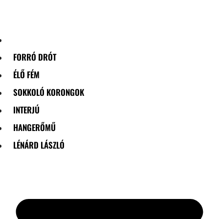
Skip
to
content
FORRÓ DRÓT
ÉLŐ FÉM
SOKKOLÓ KORONGOK
INTERJÚ
HANGERŐMŰ
LÉNÁRD LÁSZLÓ