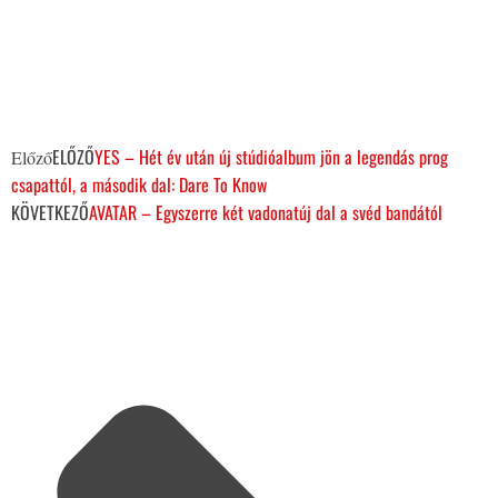
ELŐZŐ
YES – Hét év után új stúdióalbum jön a legendás prog
Előző
csapattól, a második dal: Dare To Know
KÖVETKEZŐ
AVATAR – Egyszerre két vadonatúj dal a svéd bandától