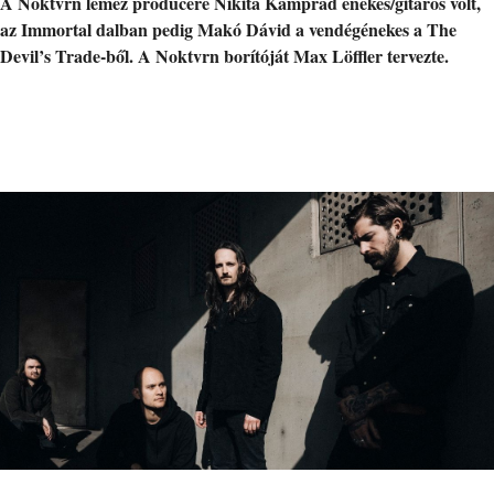
A Noktvrn lemez producere Nikita Kamprad énekes/gitáros volt,
az Immortal dalban pedig Makó Dávid a vendégénekes a The
Devil’s Trade-ből. A Noktvrn borítóját Max Löffler tervezte.