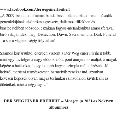
www.facebook.com/derwegeinerfreiheit
„A 2009-ben alakult német banda bevallottan a black metal második
generációjának elsöprően agresszív, dallamos riffekben és
blastbeatekben tobzódó, északian fagyos-melankolikus atmoszférával
bíró világát idézi meg. Dissection, Dawn, Sacramentum, Dark Funeral
– a sor a végtelenségig folytatható.
Számos kortársuktól eltérően viszont a Der Weg einer Freiheit több,
mint egy tisztelgés a nagy elődök előtt; pont annyira formálják a maguk
képére a hatásokat, hogy az több legyen szimpla múltidézésnél. Jó
helyről meríteni természetesen bármelyik zenekar tud, azonban
kevesen képesek olyan magas technikai színvonalon kivitelezni az
ötleteiket, mint a négy tag…”
DER WEG EINER FREIHEIT – Morgen (a 2021-es Noktvrn
albumhoz)