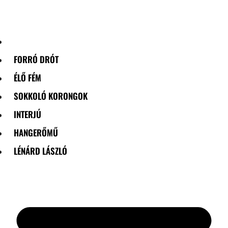
Skip
to
content
FORRÓ DRÓT
ÉLŐ FÉM
SOKKOLÓ KORONGOK
INTERJÚ
HANGERŐMŰ
LÉNÁRD LÁSZLÓ