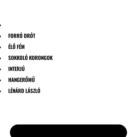
Skip
to
content
FORRÓ DRÓT
ÉLŐ FÉM
SOKKOLÓ KORONGOK
INTERJÚ
HANGERŐMŰ
LÉNÁRD LÁSZLÓ