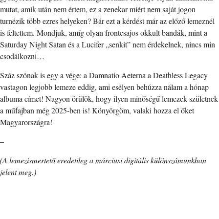
mutat, amik után nem értem, ez a zenekar miért nem saját jogon
turnézik több ezres helyeken? Bár ezt a kérdést már az előző lemeznél
is feltettem. Mondjuk, amíg olyan frontcsajos okkult bandák, mint a
Saturday Night Satan és a Lucifer „senkit” nem érdekelnek, nincs min
csodálkozni…
Száz szónak is egy a vége: a Damnatio Aeterna a Deathless Legacy
vastagon legjobb lemeze eddig, ami esélyen behúzza nálam a hónap
albuma címet! Nagyon örülök, hogy ilyen minőségű lemezek születnek
a műfajban még 2025-ben is! Könyörgöm, valaki hozza el őket
Magyarországra!
–
(A lemezismertető eredetileg a márciusi digitális különszámunkban
jelent meg.)