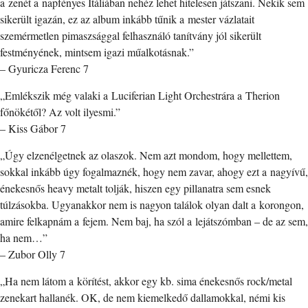
a zenét a napfényes Itáliában nehéz lehet hitelesen játszani. Nekik sem
sikerült igazán, ez az album inkább tűnik a mester vázlatait
szemérmetlen pimaszsággal felhasználó tanítvány jól sikerült
festményének, mintsem igazi műalkotásnak.”
– Gyuricza Ferenc 7
„Emlékszik még valaki a Luciferian Light Orchestrára a Therion
főnökétől? Az volt ilyesmi.”
– Kiss Gábor 7
„Úgy elzenélgetnek az olaszok. Nem azt mondom, hogy mellettem,
sokkal inkább úgy fogalmaznék, hogy nem zavar, ahogy ezt a nagyívű,
énekesnős heavy metalt tolják, hiszen egy pillanatra sem esnek
túlzásokba. Ugyanakkor nem is nagyon találok olyan dalt a korongon,
amire felkapnám a fejem. Nem baj, ha szól a lejátszómban – de az sem,
ha nem…”
– Zubor Olly 7
„Ha nem látom a körítést, akkor egy kb. sima énekesnős rock/metal
zenekart hallanék. OK, de nem kiemelkedő dallamokkal, némi kis