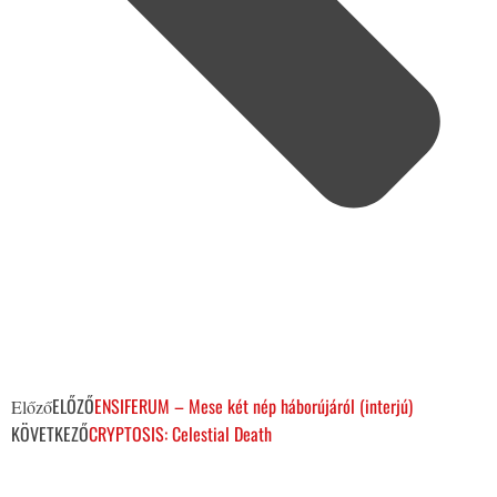
ELŐZŐ
ENSIFERUM – Mese két nép háborújáról (interjú)
Előző
KÖVETKEZŐ
CRYPTOSIS: Celestial Death