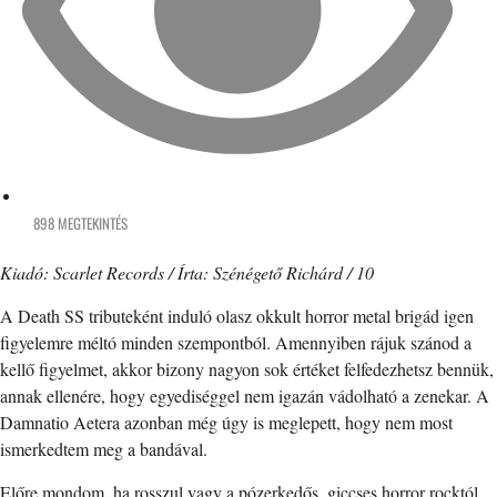
898 MEGTEKINTÉS
Kiadó: Scarlet Records / Írta: Szénégető Richárd / 10
A Death SS tributeként induló olasz okkult horror metal brigád igen
figyelemre méltó minden szempontból. Amennyiben rájuk szánod a
kellő figyelmet, akkor bizony nagyon sok értéket felfedezhetsz bennük,
annak ellenére, hogy egyediséggel nem igazán vádolható a zenekar. A
Damnatio Aetera azonban még úgy is meglepett, hogy nem most
ismerkedtem meg a bandával.
Előre mondom, ha rosszul vagy a pózerkedős, giccses horror rocktól,