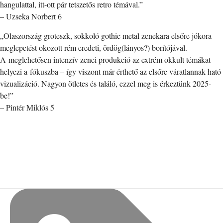
hangulattal, itt-ott pár tetszetős retro témával.”
– Uzseka Norbert 6
„Olaszország groteszk, sokkoló gothic metal zenekara elsőre jókora
meglepetést okozott rém eredeti, ördög(lányos?) borítójával.
A meglehetősen intenzív zenei produkció az extrém okkult témákat
helyezi a fókuszba – így viszont már érthető az elsőre váratlannak ható
vizualizáció. Nagyon ötletes és találó, ezzel meg is érkeztünk 2025-
be!”
– Pintér Miklós 5