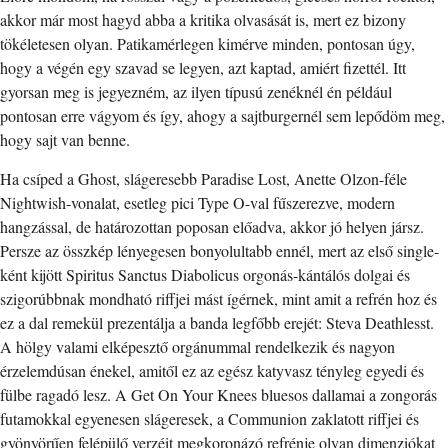
akkor már most hagyd abba a kritika olvasását is, mert ez bizony
tökéletesen olyan. Patikamérlegen kimérve minden, pontosan úgy,
hogy a végén egy szavad se legyen, azt kaptad, amiért fizettél. Itt
gyorsan meg is jegyezném, az ilyen típusú zenéknél én például
pontosan erre vágyom és így, ahogy a sajtburgernél sem lepődöm meg,
hogy sajt van benne.
Ha csíped a Ghost, slágeresebb Paradise Lost, Anette Olzon-féle
Nightwish-vonalat, esetleg pici Type O-val fűszerezve, modern
hangzással, de határozottan poposan előadva, akkor jó helyen jársz.
Persze az összkép lényegesen bonyolultabb ennél, mert az első single-
ként kijött Spiritus Sanctus Diabolicus orgonás-kántálós dolgai és
szigorúbbnak mondható riffjei mást ígérnek, mint amit a refrén hoz és
ez a dal remekül prezentálja a banda legfőbb erejét: Steva Deathlesst.
A hölgy valami elképesztő orgánummal rendelkezik és nagyon
érzelemdúsan énekel, amitől ez az egész katyvasz tényleg egyedi és
fülbe ragadó lesz. A Get On Your Knees bluesos dallamai a zongorás
futamokkal egyenesen slágeresek, a Communion zaklatott riffjei és
gyönyörűen felépülő verzéit megkoronázó refrénje olyan dimenziókat