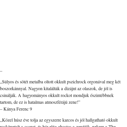
–
„Súlyos és sötét metalba oltott okkult pszichrock orgonával meg két
boszorkánnyal. Nagyon kitalálták a dizájnt az olaszok, de jól is
csinálják. A hagyományos okkult rockot mondjuk őszintébbnek
tartom, de ez is hatalmas atmoszférájú zene!”
– Kánya Ferenc 9
„Közel húsz éve tolja az egyszerre karcos és jól hallgatható okkult
rock/metalt a csapat, és bár elég ghostos a zenéjük, nekem a The