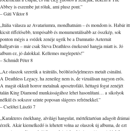
Abbey is eszembe jut róluk, ami plusz pont.”
– Gáti Viktor 8
„Itália válasza az Avatariumra, mondhatnám – és mondom is. Habár itt
kicsit riffelősebb, tempósabb és monumentálisabb az összkép, sok
ponton mégis a svédek zenéje ugrik be a Damnatio Aeternát
hallgatván – már csak Steva Deathless énekesnő hangja miatt is. Jó
album ez, jó dalokkal. Kellemes meglepetés!”
– Schmidt Péter 8
„Az olaszok szeretik a teátrális, beöltözős/jelmezes metalt csinálni.
A Deathless Legacy, ha zeneileg nem is, de vizuálisan nagyon erős.
A magát okkult horror metalnak aposztrofáló, héttagú fogat zenéjét
talán King Diamond munkásságához lehet hasonlítani… a sikolyok
nélkül és sokszor szinte poposan slágeres refrénekkel.”
– Cselőtei László 7
„Karakteres énekhang, alvilági hangulat, mértéktartóan adagolt drámai
érzék. Akár kiemelkedő is lehetett volna az olaszok új albuma, de ezt