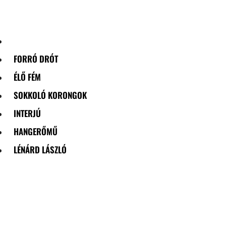
Skip
to
content
FORRÓ DRÓT
ÉLŐ FÉM
SOKKOLÓ KORONGOK
INTERJÚ
HANGERŐMŰ
LÉNÁRD LÁSZLÓ