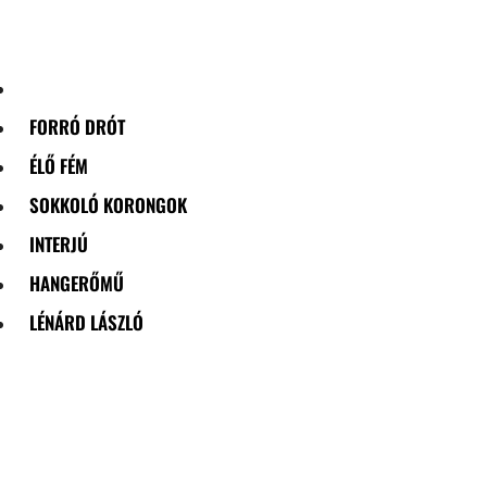
Skip
to
content
FORRÓ DRÓT
ÉLŐ FÉM
SOKKOLÓ KORONGOK
INTERJÚ
HANGERŐMŰ
LÉNÁRD LÁSZLÓ