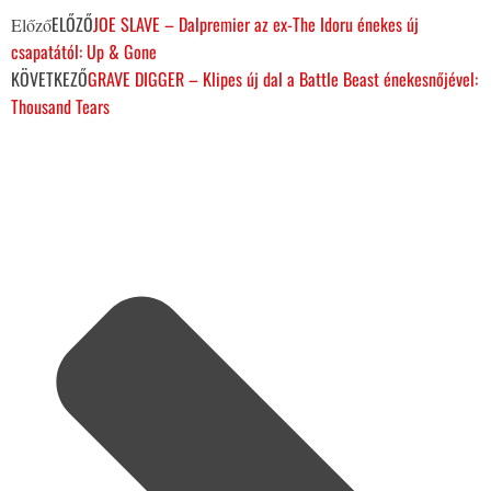
ELŐZŐ
JOE SLAVE – Dalpremier az ex-The Idoru énekes új
Előző
csapatától: Up & Gone
KÖVETKEZŐ
GRAVE DIGGER – Klipes új dal a Battle Beast énekesnőjével:
Thousand Tears