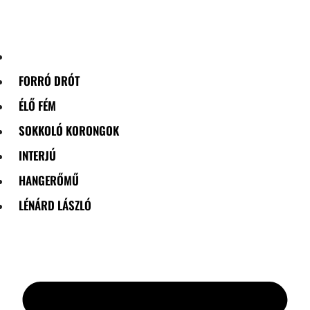
Skip
to
content
FORRÓ DRÓT
ÉLŐ FÉM
SOKKOLÓ KORONGOK
INTERJÚ
HANGERŐMŰ
LÉNÁRD LÁSZLÓ