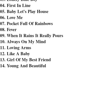
04. First In Line
05. Baby Let’s Play House
06. Love Me
07. Pocket Full Of Rainbows
08. Fever
09. When It Rains It Really Pours
10. Always On My Mind
11. Loving Arms
12. Like A Baby
13. Girl Of My Best Friend
14. Young And Beautiful