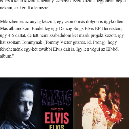
is. És a kettő között is néhány. Amelyik ezek közül a legjobban bejött
nekem, az került a lemezre.
Miközben ez az anyag készült, egy csomó más dolgon is ügyködtem.
Más albumokon. Eredetileg egy Danzig Sings Elvis EP-t terveztem,
úgy 4-5 dallal, de lett némi szabadidőm két másik projekt között, így
hát szóltam Tommynak (Tommy Victor gitáros, ld. Prong), hogy
felvehetnénk egy-két további Elvis dalt is. Így lett végül az EP-ből
album.”