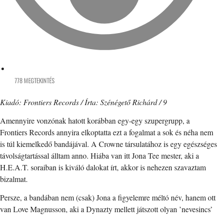
778 MEGTEKINTÉS
Kiadó: Frontiers Records / Írta: Szénégető Richárd / 9
Amennyire vonzónak hatott korábban egy-egy szupergrupp, a
Frontiers Records annyira elkoptatta ezt a fogalmat a sok és néha nem
is túl kiemelkedő bandájával. A Crowne társulatához is egy egészséges
távolságtartással álltam anno. Hiába van itt Jona Tee mester, aki a
H.E.A.T. soraiban is kiváló dalokat írt, akkor is nehezen szavaztam
bizalmat.
Persze, a bandában nem (csak) Jona a figyelemre méltó név, hanem ott
van Love Magnusson, aki a Dynazty mellett játszott olyan ’nevesincs’