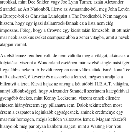
arcokkal, mint Dee Snider, vagy Joe Lynn Turner, aztán Alexander
Strandell az Art Nationből, illetve az Amaranthe-ból, meg John Levén
a Europe-ból és Christian Lundquist a The Poodlesból. Nem nagyon
hiszem, hogy egy igazi dallamrock-fannak ez a lista nem elég
impozáns. Főleg, hogy a Crowne egy kicsit talán fémesebb, itt-ott már-
már neoklasszikus ízeket csempész abba a zenei világba, amit a nevek
alapján várnál.
Az első lemez rendben volt, de nem váltotta meg a világot, akárcsak a
folytatása, viszont a Wonderland esetében már az első single mást ígért.
Legalábbis nekem. A bevált recepten nem változtattak, ismét Jona Tee
a fő dalszerző, ő keverte és masterelte a lemezt, mégsem uralja le a
billentyű a teret. Kicsit hajaz az anyag a két utóbbi H.E.A.T. világára,
annyi különbséggel, hogy Alexander Strandell szerintem kategóriával
gyengébb énekes, mint Kenny Leckremo, viszont ennek ellenére
sincsen hiányérzetem egy pillanatra sem. Dalok tekintetében most
érzem a csapatot a leginkább egységesnek, aminek eredménye egy
már-már homogén, mégis kellően változatos lemez. Magam részéről
hiányolok még pár olyan kaliberű slágert, mint a Waiting For You,