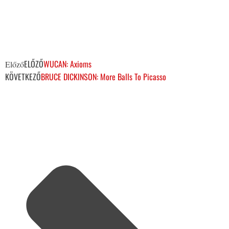
ELŐZŐ
WUCAN: Axioms
Előző
KÖVETKEZŐ
BRUCE DICKINSON: More Balls To Picasso