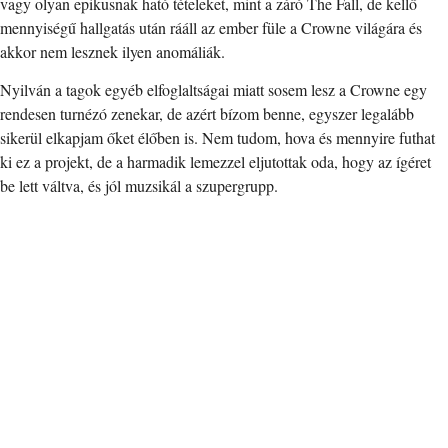
vagy olyan epikusnak ható tételeket, mint a záró The Fall, de kellő
mennyiségű hallgatás után rááll az ember füle a Crowne világára és
akkor nem lesznek ilyen anomáliák.
Nyilván a tagok egyéb elfoglaltságai miatt sosem lesz a Crowne egy
rendesen turnézó zenekar, de azért bízom benne, egyszer legalább
sikerül elkapjam őket élőben is. Nem tudom, hova és mennyire futhat
ki ez a projekt, de a harmadik lemezzel eljutottak oda, hogy az ígéret
be lett váltva, és jól muzsikál a szupergrupp.