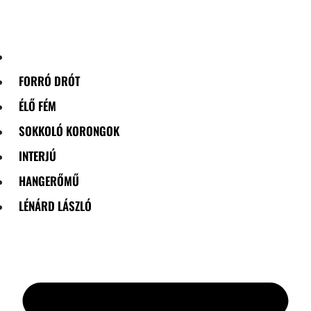
Skip
to
content
FORRÓ DRÓT
ÉLŐ FÉM
SOKKOLÓ KORONGOK
INTERJÚ
HANGERŐMŰ
LÉNÁRD LÁSZLÓ