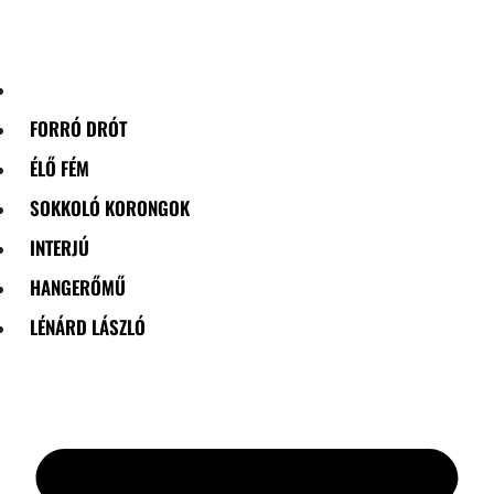
Skip
to
content
FORRÓ DRÓT
ÉLŐ FÉM
SOKKOLÓ KORONGOK
INTERJÚ
HANGERŐMŰ
LÉNÁRD LÁSZLÓ