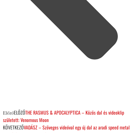
ELŐZŐ
THE RASMUS & APOCALYPTICA – Közös dal és videoklip
Előző
született: Venomous Moon
KÖVETKEZŐ
VADÁSZ – Szöveges videóval egy új dal az aradi speed metal