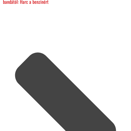
bandától: Harc a benzinért