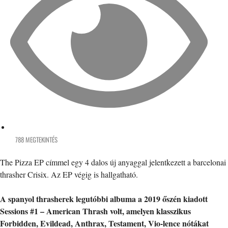
788 MEGTEKINTÉS
The Pizza EP címmel egy 4 dalos új anyaggal jelentkezett a barcelonai
thrasher Crisix. Az EP végig is hallgatható.
A spanyol thrasherek legutóbbi albuma a 2019 őszén kiadott
Sessions #1 – American Thrash volt, amelyen klasszikus
Forbidden, Evildead, Anthrax, Testament, Vio-lence nótákat