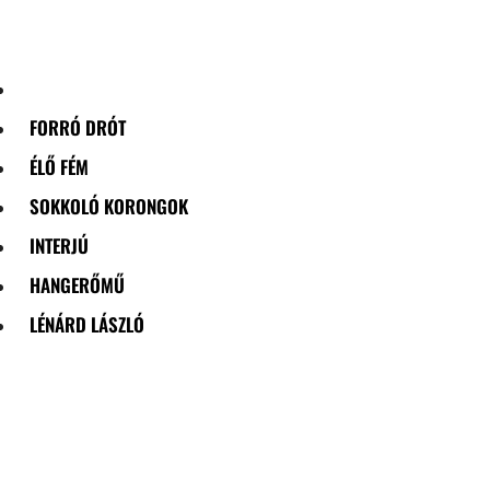
Skip
to
content
FORRÓ DRÓT
ÉLŐ FÉM
SOKKOLÓ KORONGOK
INTERJÚ
HANGERŐMŰ
LÉNÁRD LÁSZLÓ