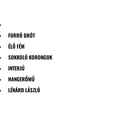
Skip
to
content
FORRÓ DRÓT
ÉLŐ FÉM
SOKKOLÓ KORONGOK
INTERJÚ
HANGERŐMŰ
LÉNÁRD LÁSZLÓ