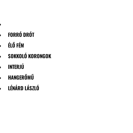
Skip
to
content
FORRÓ DRÓT
ÉLŐ FÉM
SOKKOLÓ KORONGOK
INTERJÚ
HANGERŐMŰ
LÉNÁRD LÁSZLÓ