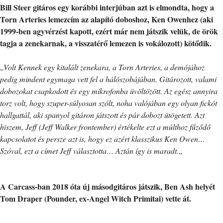
Bill Steer gitáros egy korábbi interjúban azt is elmondta, hogy a
Torn Arteries lemezcím az alapító doboshoz, Ken Owenhez (aki
1999-ben agyvérzést kapott, ezért már nem játszik velük, de örök
tagja a zenekarnak, a visszatérő lemezen is vokálozott) kötődik.
„
Volt Kennek egy kitalált zenekara, a Torn Arteries, a demójához
pedig mindent egymaga vett fel a hálószobájában. Gitározott, valami
dobozokat csapkodott és egy mikrofonba üvöltözött. Az egész annyira
torz volt, hogy szuper-súlyosan szólt, noha valójában egy olyan fickót
hallgattál, aki spanyol gitáron játszott és pár dobozt ütögetett. Azt
hiszem, Jeff (Jeff Walker frontember) értékelte ezt a múlthoz fűződő
kapcsolatot és persze azt is, hogy ez azért klasszikus Ken Owen…
Szóval, ezt a címet Jeff választotta… Aztán így is maradt.
„
A Carcass-ban 2018 óta új másodgitáros játszik, Ben Ash helyét
Tom Draper (Pounder, ex-Angel Witch Primitai) vette át.