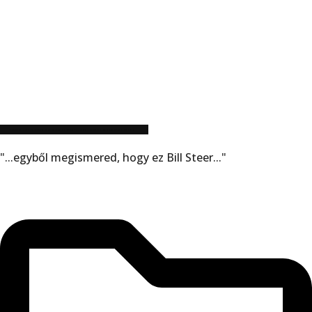
CARCASS – AZ ÚJ ALBUM MELLÉ EGY ÚJ KLIP IS: THE SCYTHE’S REMORSELESS SWING
"...egyből megismered, hogy ez Bill Steer..."