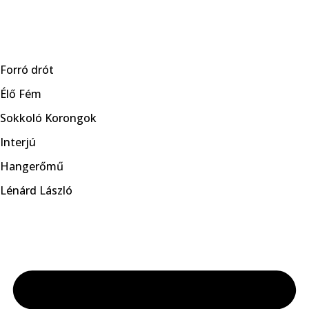
Skip
to
Forró drót
content
Élő Fém
Sokkoló Korongok
Interjú
Hangerőmű
Lénárd László