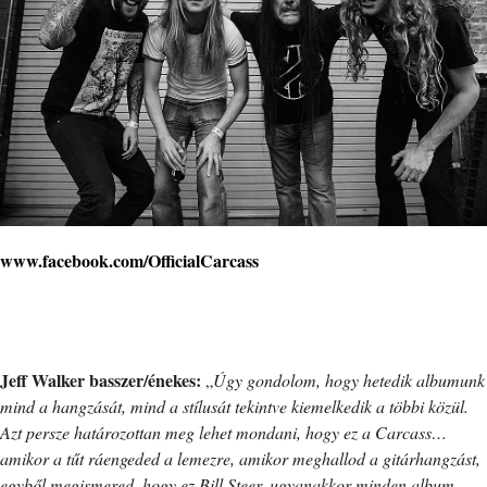
www.facebook.com/OfficialCarcass
Jeff Walker basszer/énekes:
„
Úgy gondolom, hogy hetedik albumunk
mind a hangzását, mind a stílusát tekintve kiemelkedik a többi közül.
Azt persze határozottan meg lehet mondani, hogy ez a Carcass…
amikor a tűt ráengeded a lemezre, amikor meghallod a gitárhangzást,
egyből megismered, hogy ez Bill Steer, ugyanakkor minden album