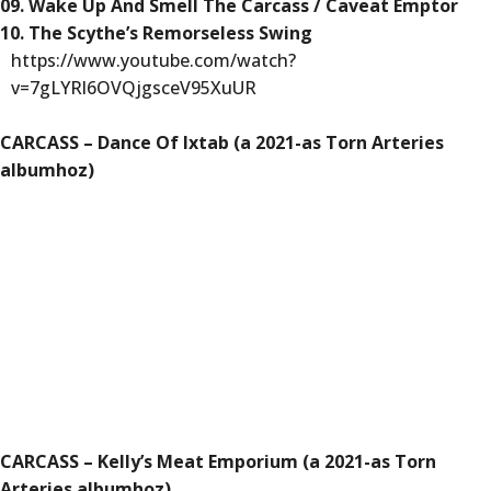
09. Wake Up And Smell The Carcass / Caveat Emptor
10. The Scythe’s Remorseless Swing
https://www.youtube.com/watch?
v=7gLYRl6OVQjgsceV95XuUR
CARCASS – Dance Of Ixtab (a 2021-as Torn Arteries
albumhoz)
CARCASS – Kelly’s Meat Emporium (a 2021-as Torn
Arteries albumhoz)