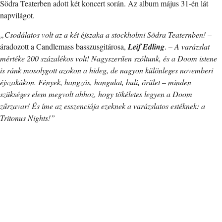
Södra Teaterben adott két koncert során. Az album május 31-én lát
napvilágot.
„Csodálatos volt az a két éjszaka a stockholmi Södra Teaternben!
–
áradozott a Candlemass basszusgitárosa,
Leif Edling
. –
A varázslat
mértéke 200 százalékos volt! Nagyszerűen szóltunk, és a Doom istene
is ránk mosolygott azokon a hideg, de nagyon különleges novemberi
éjszakákon. Fények, hangzás, hangulat, buli, őrület – minden
szükséges elem megvolt ahhoz, hogy tökéletes legyen a Doom
zűrzavar! És íme az esszenciája ezeknek a varázslatos estéknek: a
Tritonus Nights!”