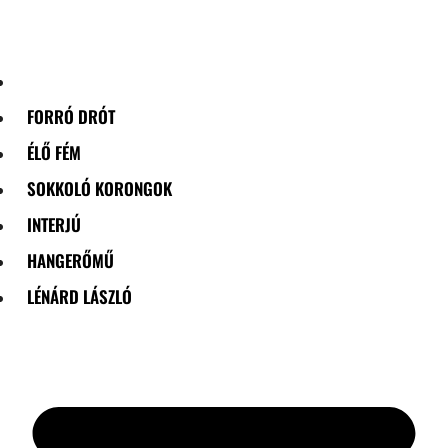
Skip
to
content
FORRÓ DRÓT
ÉLŐ FÉM
SOKKOLÓ KORONGOK
INTERJÚ
HANGERŐMŰ
LÉNÁRD LÁSZLÓ