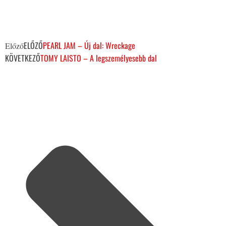
ELŐZŐ
PEARL JAM – Új dal: Wreckage
Előző
KÖVETKEZŐ
TOMY LAISTO – A legszemélyesebb dal