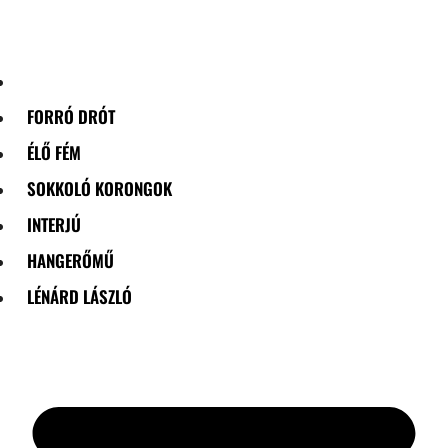
Skip
to
content
FORRÓ DRÓT
ÉLŐ FÉM
SOKKOLÓ KORONGOK
INTERJÚ
HANGERŐMŰ
LÉNÁRD LÁSZLÓ