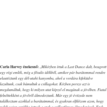
Carla Harvey énekesnő:
„
Miközben írtuk a Last Dance dalt, beugrott
egy régi emlék, még a fősulis időkből, amikor pár barátommal rendre
elautóztunk egy dél-utahi kanyonba, ahol a verdára kifeküdve
lazultunk, csak bámultuk a csillagokat. Közben persze azt is
megdumáltuk, hogy ki milyen utat képzel el magának a jövőben. Fiatal
felnőttekként a jövőről álmodoztunk. Már egy jó évtizede nem
találkoztam azokkal a barátaimmal, és gyakran elfilózom azon, hogy
nekik vajon eszükbe jutnak-e ezek a csillagfényes álmodozások. Ezek