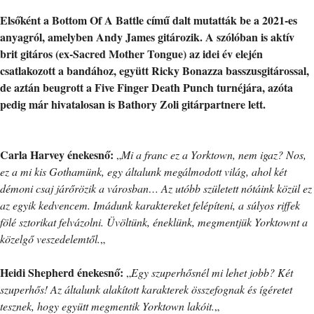
Elsőként a Bottom Of A Battle című dalt mutatták be a 2021-es
anyagról, amelyben Andy James gitározik. A szólóban is aktív
brit gitáros (ex-Sacred Mother Tongue) az idei év elején
csatlakozott a bandához, együtt Ricky Bonazza basszusgitárossal,
de aztán beugrott a Five Finger Death Punch turnéjára, azóta
pedig már hivatalosan is Bathory Zoli gitárpartnere lett.
Carla Harvey énekesnő:
„
Mi a franc ez a Yorktown, nem igaz? Nos,
ez a mi kis Gothamünk, egy általunk megálmodott világ, ahol két
démoni csaj járőrözik a városban… Az utóbb született nótáink közül ez
az egyik kedvencem. Imádunk karaktereket felépíteni, a súlyos riffek
fölé sztorikat felvázolni. Üvöltünk, éneklünk, megmentjük Yorktownt a
közelgő veszedelemtől.
„
Heidi Shepherd énekesnő:
„
Egy szuperhősnél mi lehet jobb? Két
szuperhős! Az általunk alakított karakterek összefognak és ígéretet
tesznek, hogy együtt megmentik Yorktown lakóit.
„