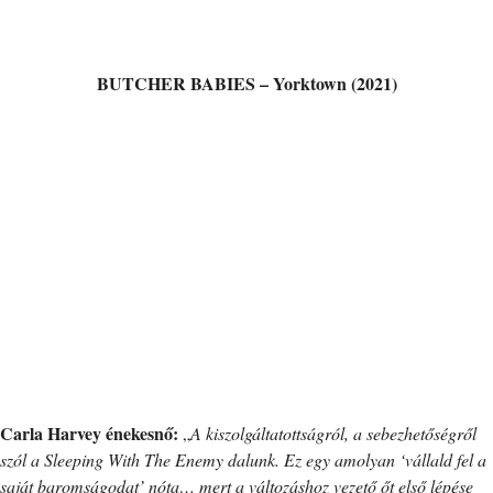
BUTCHER BABIES – Yorktown (2021)
Carla Harvey énekesnő:
„
A kiszolgáltatottságról, a sebezhetőségről
szól a Sleeping With The Enemy dalunk. Ez egy amolyan ‘vállald fel a
saját baromságodat’ nóta… mert a változáshoz vezető őt első lépése