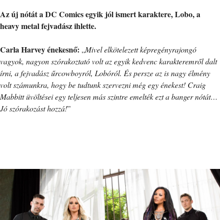
Az új nótát a DC Comics egyik jól ismert karaktere, Lobo, a
heavy metal fejvadász ihlette.
Carla Harvey énekesnő:
„
Mivel elkötelezett képregényrajongó
vagyok, nagyon szórakoztató volt az egyik kedvenc karakteremről dalt
írni, a fejvadász űrcowboyról, Lobóról. És persze az is nagy élmény
volt számunkra, hogy be tudtunk szervezni még egy énekest! Craig
Mabbitt üvöltései egy teljesen más szintre emelték ezt a banger nótát…
Jó szórakozást hozzá!
”