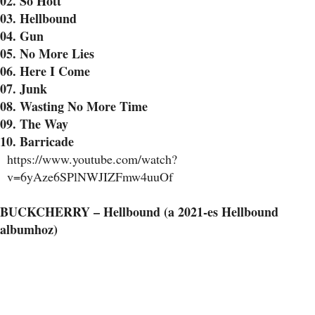
02. So Hott
03. Hellbound
04. Gun
05. No More Lies
06. Here I Come
07. Junk
08. Wasting No More Time
09. The Way
10. Barricade
https://www.youtube.com/watch?
v=6yAze6SPlNWJIZFmw4uuOf
BUCKCHERRY – Hellbound (a 2021-es Hellbound
albumhoz)