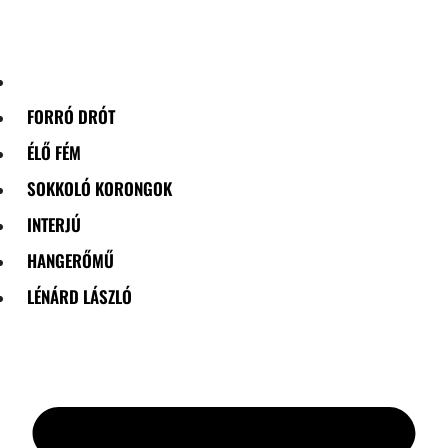
Skip
to
content
FORRÓ DRÓT
ÉLŐ FÉM
SOKKOLÓ KORONGOK
INTERJÚ
HANGERŐMŰ
LÉNÁRD LÁSZLÓ