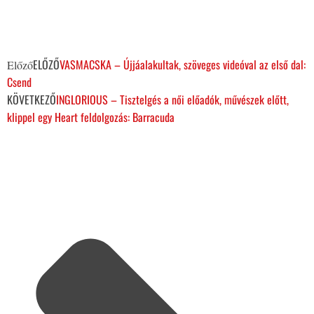
ELŐZŐ
VASMACSKA – Újjáalakultak, szöveges videóval az első dal:
Előző
Csend
KÖVETKEZŐ
INGLORIOUS – Tisztelgés a női előadók, művészek előtt,
klippel egy Heart feldolgozás: Barracuda