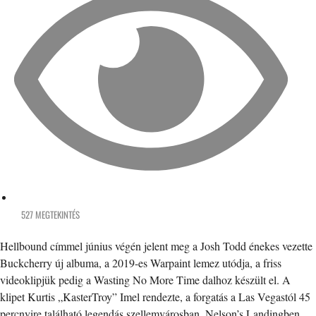
527 MEGTEKINTÉS
Hellbound címmel június végén jelent meg a Josh Todd énekes vezette
Buckcherry új albuma, a 2019-es Warpaint lemez utódja, a friss
videoklipjük pedig a Wasting No More Time dalhoz készült el. A
klipet Kurtis „KasterTroy” Imel rendezte, a forgatás a Las Vegastól 45
percnyire található legendás szellemvárosban, Nelson’s Landingben