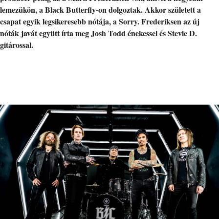
lemezükön, a Black Butterfly-on dolgoztak. Akkor született a
csapat egyik legsikeresebb nótája, a Sorry. Frederiksen az új
nóták javát együtt írta meg Josh Todd énekessel és Stevie D.
gitárossal.