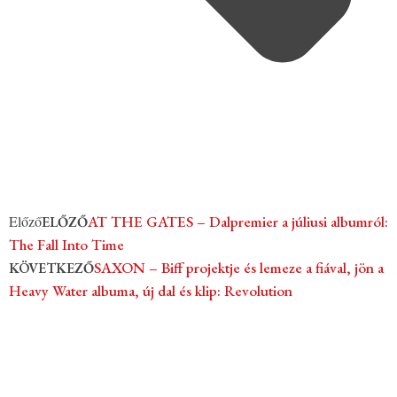
Előző
AT THE GATES – Dalpremier a júliusi albumról:
ELŐZŐ
The Fall Into Time
SAXON – Biff projektje és lemeze a fiával, jön a
KÖVETKEZŐ
Heavy Water albuma, új dal és klip: Revolution