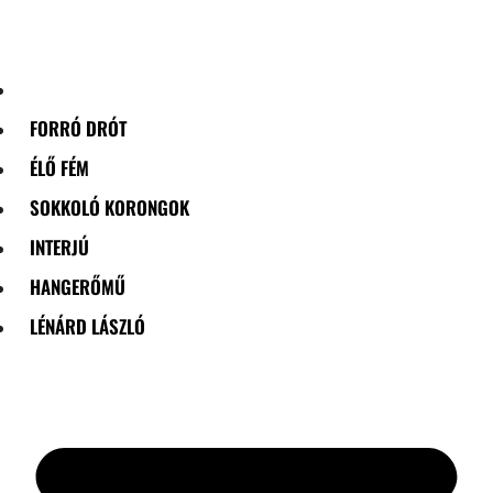
Skip
to
content
FORRÓ DRÓT
ÉLŐ FÉM
SOKKOLÓ KORONGOK
INTERJÚ
HANGERŐMŰ
LÉNÁRD LÁSZLÓ