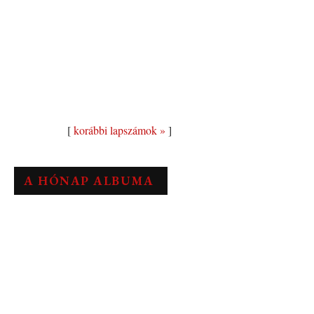
[
korábbi lapszámok »
]
A HÓNAP ALBUMA