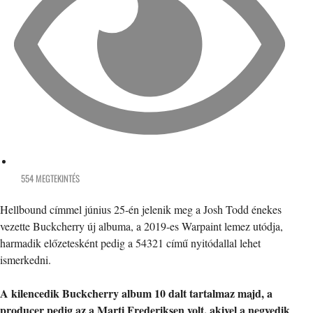
554 MEGTEKINTÉS
Hellbound címmel június 25-én jelenik meg a Josh Todd énekes
vezette Buckcherry új albuma, a 2019-es Warpaint lemez utódja,
harmadik előzetesként pedig a 54321 című nyitódallal lehet
ismerkedni.
A kilencedik Buckcherry album 10 dalt tartalmaz majd, a
producer pedig az a Marti Frederiksen volt, akivel a negyedik