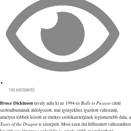
1182 MEGTEKINTÉS
Bruce Dickinson
tavaly adta ki az 1994-es
Balls to Picasso
című
szólóalbumának átdolgozott, mai igényekhez igazított változatát,
amelyen többek között az énekes szólókarrierjének legismertebb dala, a
Tears of the Dragon
is szerepelt. Most ezen dal felfrissített változatához
készült egy látványos videóklip is, amely alább megtekinthető.