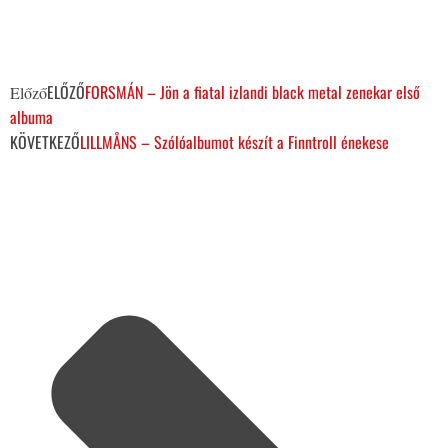
ELŐZŐ
FORSMÁN – Jön a fiatal izlandi black metal zenekar első
Előző
albuma
KÖVETKEZŐ
LILLMÅNS – Szólóalbumot készít a Finntroll énekese