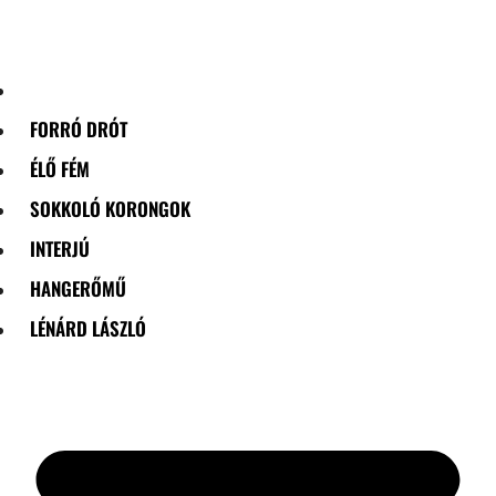
Skip
to
content
FORRÓ DRÓT
ÉLŐ FÉM
SOKKOLÓ KORONGOK
INTERJÚ
HANGERŐMŰ
LÉNÁRD LÁSZLÓ