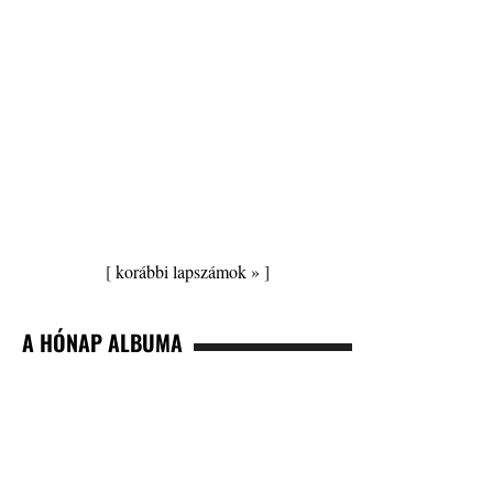
[
korábbi lapszámok »
]
A HÓNAP ALBUMA