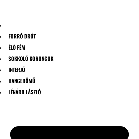
Skip
to
content
FORRÓ DRÓT
ÉLŐ FÉM
SOKKOLÓ KORONGOK
INTERJÚ
HANGERŐMŰ
LÉNÁRD LÁSZLÓ