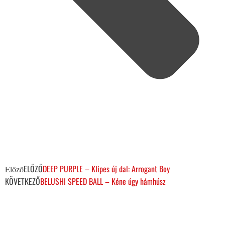
ELŐZŐ
DEEP PURPLE – Klipes új dal: Arrogant Boy
Előző
KÖVETKEZŐ
BELUSHI SPEED BALL – Kéne úgy hámhúsz