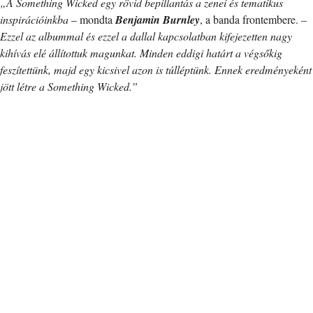
„A Something Wicked egy rövid bepillantás a zenei és tematikus
inspirációinkba
– mondta
Benjamin Burnley
, a banda frontembere. –
Ezzel az albummal és ezzel a dallal kapcsolatban kifejezetten nagy
kihívás elé állítottuk magunkat. Minden eddigi határt a végsőkig
feszítettünk, majd egy kicsivel azon is túlléptünk. Ennek eredményeként
jött létre a Something Wicked.”