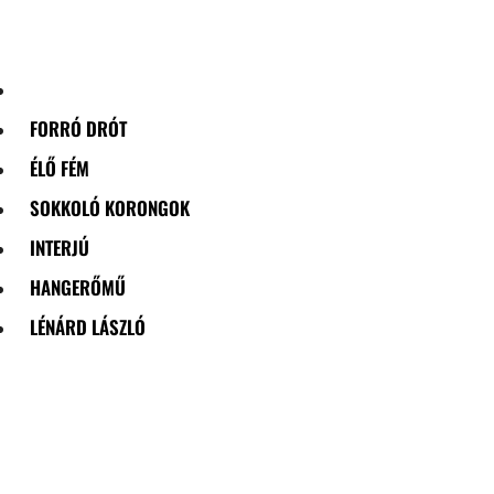
Skip
to
content
FORRÓ DRÓT
ÉLŐ FÉM
SOKKOLÓ KORONGOK
INTERJÚ
HANGERŐMŰ
LÉNÁRD LÁSZLÓ