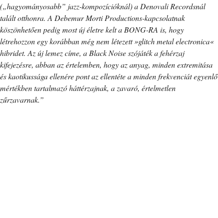
(„hagyományosabb” jazz-kompozícióknál) a Denovali Recordsnál
talált otthonra. A Debemur Morti Productions-kapcsolatnak
köszönhetően pedig most új életre kelt a BONG-RA is, hogy
létrehozzon egy korábban még nem létezett »glitch metal electronica«
hibridet. Az új lemez címe, a Black Noise szójáték a fehérzaj
kifejezésre, abban az értelemben, hogy az anyag, minden extremitása
és kaotikussága ellenére pont az ellentéte a minden frekvenciát egyenlő
mértékben tartalmazó háttérzajnak, a zavaró, értelmetlen
zűrzavarnak.”