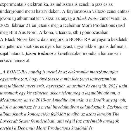
experimentális elektronika, az indusztriális zenék, a jazz és az
underground metal határvidékén. A folyamatosan változó zenei entitás
jövőre új albummal tér vissza: az anyag a
Black Noise
címet viseli, és
2025. február 21-én jelenik meg a Debemur Morti Productions (lásd
még Blut Aus Nord, Arkona, Ulcerate, stb.) gondozásában.
A Black Noise kilenc dala megőrzi a BONG-RA anyagaira kezdetek
óta jellemző kaotikus és nyers hangzást, ugyanakkor újra is definiálja
saját határait.
Jason Köhnen
a következőket mondta a hamarosan
érkező lemezről:
„A BONG-RA mindig is metal és az elektronika metszéspontján
egyensúlyozott, hogy ötvözhesse a mindkét zenei univerzumban
megtalálható nyers erőt, agressziót, anarchiát és energiát. 2021 után
tartottunk egy kis szünetet, akkor jelent meg a legutóbbi album, a
Meditations, ami a 2018-as Antediluvian után a második anyag volt,
ahol a doom/jazz és a metal birodalmában kalandoztunk. Ezeknek az
albumoknak a koncepciója fejlődött tovább az azóta létrejött The
Lovecraft Sextet formációban, ami végül (az extrémebb anyagok
esetén) a Debemur Morti Productions kiadónál és