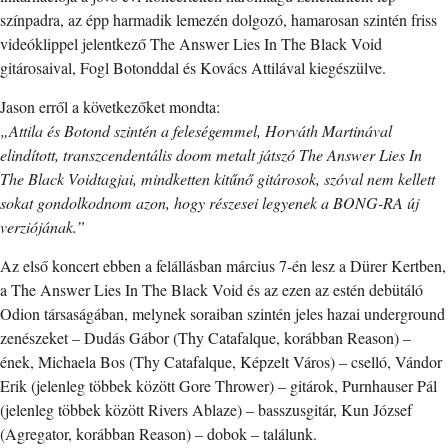
színpadra, az épp harmadik lemezén dolgozó, hamarosan szintén friss
videóklippel jelentkező The Answer Lies In The Black Void
gitárosaival, Fogl Botonddal és Kovács Attilával kiegészülve.
Jason erről a következőket mondta:
„Attila és Botond szintén a feleségemmel, Horváth Martinával
elindított, transzcendentális doom metalt játszó The Answer Lies In
The Black Voidtagjai, mindketten kitűnő gitárosok, szóval nem kellett
sokat gondolkodnom azon, hogy részesei legyenek a BONG-RA új
verziójának.”
Az első koncert ebben a felállásban március 7-én lesz a Dürer Kertben,
a The Answer Lies In The Black Void és az ezen az estén debütáló
Odion társaságában, melynek soraiban szintén jeles hazai underground
zenészeket – Dudás Gábor (Thy Catafalque, korábban Reason) –
ének, Michaela Bos (Thy Catafalque, Képzelt Város) – cselló, Vándor
Erik (jelenleg többek között Gore Thrower) – gitárok, Purnhauser Pál
(jelenleg többek között Rivers Ablaze) – basszusgitár, Kun József
(Agregator, korábban Reason) – dobok – találunk.