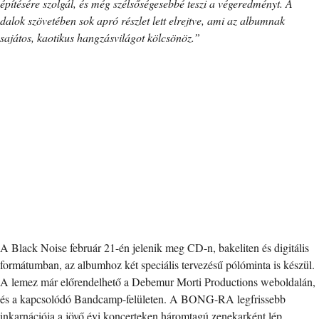
építésére szolgál, és még szélsőségesebbé teszi a végeredményt. A
dalok szövetében sok apró részlet lett elrejtve, ami az albumnak
sajátos, kaotikus hangzásvilágot kölcsönöz.”
A Black Noise február 21-én jelenik meg CD-n, bakeliten és digitális
formátumban, az albumhoz két speciális tervezésű pólóminta is készül.
A lemez már előrendelhető a Debemur Morti Productions weboldalán,
és a kapcsolódó Bandcamp-felületen. A BONG-RA legfrissebb
inkarnációja a jövő évi koncerteken háromtagú zenekarként lép