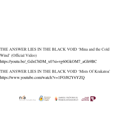
THE ANSWER LIES IN THE BLACK VOID ‘Mina and the Cold
Wind’ (Official Video)
https://youtu.be/_GdxCbDM_x0?si=vg60GkOM7_aGh9BC
THE ANSWER LIES IN THE BLACK VOID ‘Mists Of Krakatoa’
https://www.youtube.com/watch?v=1FOJ82Y6YZQ