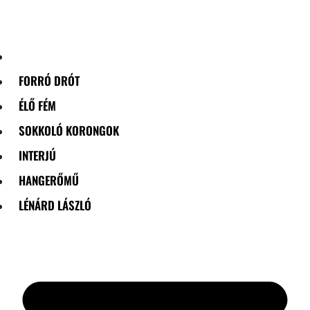
Skip
to
content
FORRÓ DRÓT
ÉLŐ FÉM
SOKKOLÓ KORONGOK
INTERJÚ
HANGERŐMŰ
LÉNÁRD LÁSZLÓ