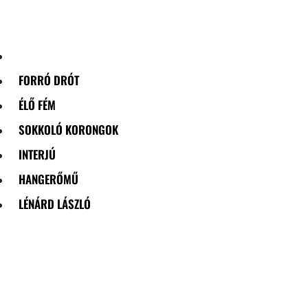
Skip
to
content
FORRÓ DRÓT
ÉLŐ FÉM
SOKKOLÓ KORONGOK
INTERJÚ
HANGERŐMŰ
LÉNÁRD LÁSZLÓ