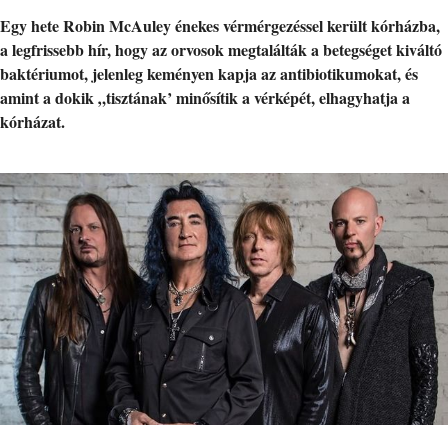
Egy hete Robin McAuley énekes vérmérgezéssel került kórházba,
a legfrissebb hír, hogy az orvosok megtalálták a betegséget kiváltó
baktériumot, jelenleg keményen kapja az antibiotikumokat, és
amint a dokik „tisztának’ minősítik a vérképét, elhagyhatja a
kórházat.