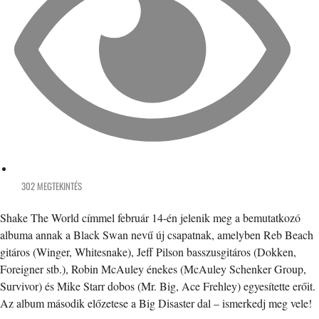
302 MEGTEKINTÉS
Shake The World címmel február 14-én jelenik meg a bemutatkozó
albuma annak a Black Swan nevű új csapatnak, amelyben Reb Beach
gitáros (Winger, Whitesnake), Jeff Pilson basszusgitáros (Dokken,
Foreigner stb.), Robin McAuley énekes (McAuley Schenker Group,
Survivor) és Mike Starr dobos (Mr. Big, Ace Frehley) egyesítette erőit.
Az album második előzetese a Big Disaster dal – ismerkedj meg vele!