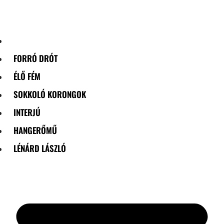
Skip
to
content
FORRÓ DRÓT
ÉLŐ FÉM
SOKKOLÓ KORONGOK
INTERJÚ
HANGERŐMŰ
LÉNÁRD LÁSZLÓ