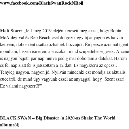
www.facebook.com/BlackSwanRockNRoll
Matt Starr:
„Jeff még 2019 elején keresett meg azzal, hogy Robin
McAuley-val és Reb Beach-csel dolgozik egy új anyagon és ha van
kedvem, dobosként csatlakozhatnék hozzájuk. Én persze azonnal igent
mondtam, hiszen ismerem a srécokat, mind szupertehetségesek. A zene
is nagyon bejött, pár nap múlva pedig már doboltam a dalokat. Három
és fél nap alatt fel is játszottam a 12 dalt. És nagyszerű az egész…
Tényleg nagyon, nagyon jó. Nyilván mindenki ezt mondja az aktuális
cuccáról, de mind úgy vagyunk ezzel az anyaggal, hogy ‘Szent szar!
Ez valami nagyszerű!'”
BLACK SWAN – Big Disaster (a 2020-as Shake The World
albumról)