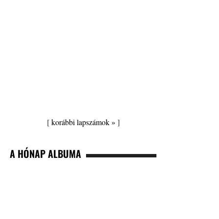
[
korábbi lapszámok »
]
A HÓNAP ALBUMA