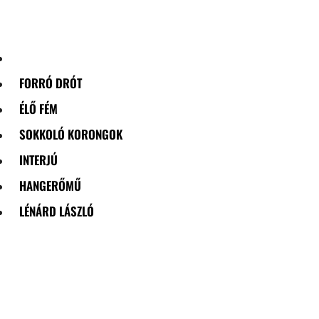
Skip
to
content
FORRÓ DRÓT
ÉLŐ FÉM
SOKKOLÓ KORONGOK
INTERJÚ
HANGERŐMŰ
LÉNÁRD LÁSZLÓ