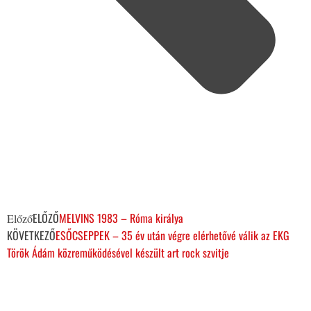
ELŐZŐ
MELVINS 1983 – Róma királya
Előző
KÖVETKEZŐ
ESŐCSEPPEK – 35 év után végre elérhetővé válik az EKG
Török Ádám közreműködésével készült art rock szvitje