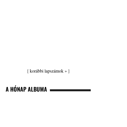
[
korábbi lapszámok »
]
A HÓNAP ALBUMA