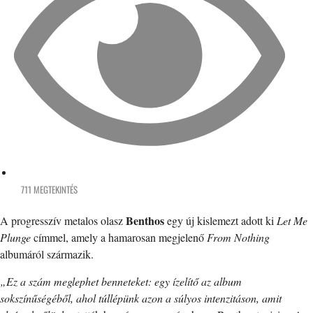
711 MEGTEKINTÉS
Benthos
A progresszív metalos olasz
egy új kislemezt adott ki
Let Me
Plunge
címmel, amely a hamarosan megjelenő
From Nothing
albumáról származik.
„Ez a szám meglephet benneteket: egy ízelítő az album
sokszínűségéből, ahol túllépünk azon a súlyos intenzitáson, amit