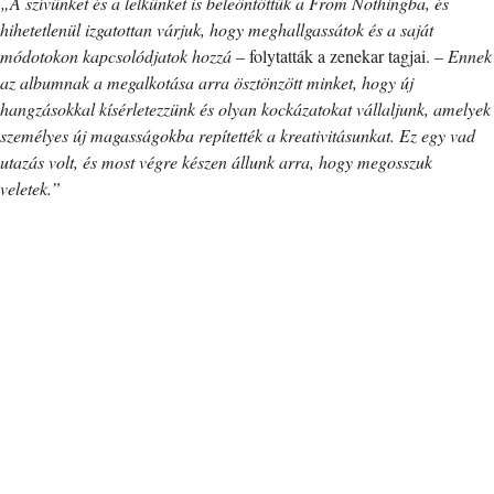
„A szívünket és a lelkünket is beleöntöttük a From Nothingba, és
hihetetlenül izgatottan várjuk, hogy meghallgassátok és a saját
módotokon kapcsolódjatok hozzá
– folytatták a zenekar tagjai. –
Ennek
az albumnak a megalkotása arra ösztönzött minket, hogy új
hangzásokkal kísérletezzünk és olyan kockázatokat vállaljunk, amelyek
személyes új magasságokba repítették a kreativitásunkat. Ez egy vad
utazás volt, és most végre készen állunk arra, hogy megosszuk
veletek.”