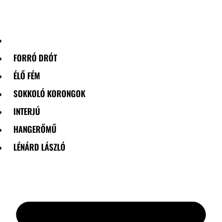
Skip
to
content
FORRÓ DRÓT
ÉLŐ FÉM
SOKKOLÓ KORONGOK
INTERJÚ
HANGERŐMŰ
LÉNÁRD LÁSZLÓ