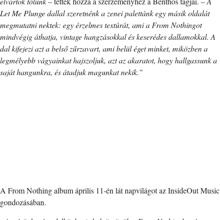
elvártok tőlünk
– tették hozzá a szerzeményhez a Benthos tagjai. –
A
Let Me Plunge dallal szeretnénk a zenei palettánk egy másik oldalát
megmutatni nektek: egy érzelmes textúrát, ami a From Nothingot
mindvégig áthatja, vintage hangzásokkal és keserédes dallamokkal. A
dal kifejezi azt a belső zűrzavart, ami belül éget minket, miközben a
legmélyebb vágyainkat hajszoljuk, azt az akaratot, hogy hallgassunk a
saját hangunkra, és átadjuk magunkat nekik.”
A From Nothing album április 11-én lát napvilágot az InsideOut Music
gondozásában.