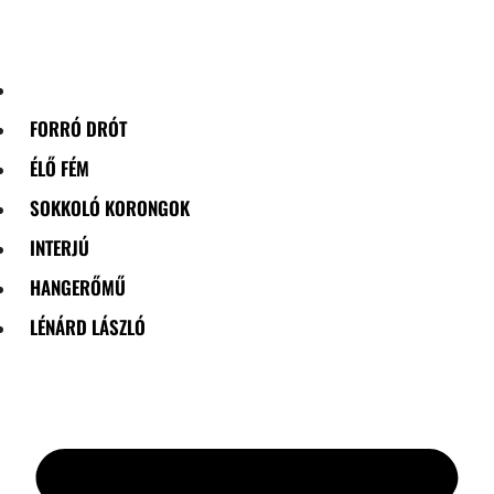
Skip
to
content
FORRÓ DRÓT
ÉLŐ FÉM
SOKKOLÓ KORONGOK
INTERJÚ
HANGERŐMŰ
LÉNÁRD LÁSZLÓ