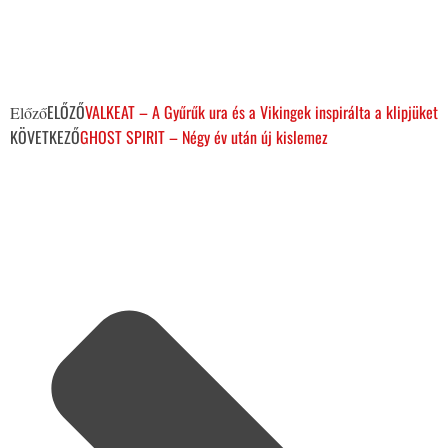
ELŐZŐ
VALKEAT – A Gyűrűk ura és a Vikingek inspirálta a klipjüket
Előző
KÖVETKEZŐ
GHOST SPIRIT – Négy év után új kislemez