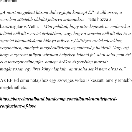
Samaritan.
„A most megjelent három dal egyfajta koncept EP-vé állt össze, a
szerelem sötétebb oldalát feltárva számunkra
– tette hozzá a
basszusgitáros Vellu. –
Mint például, hogy mire képesek az emberek a
feltétel nélküli szeretet érdekében, vagy hogy a szeretet nélküli élet és a
szeretet kimutatásának hiánya milyen szélsőséges cselekedetekhez
vezethetnek, amelyek megkérdőjelezik az emberség határait. Vagy azt,
hogy a szeretet milyen váratlan helyeken lelhető fel, ahol soha nem éri
el a tervezett célpontját, hanem örökre észrevétlen marad:
magányosan egy üres könyv lapjain, amit soha senki nem olvas el.”
Az EP Ed című nótájához egy szöveges videó is készült, amely lentebb
megtekinthető.
https://barrelmetalband.bandcamp.com/album/unanticipated-
confessions-of-love