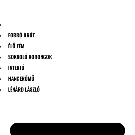
Skip
to
content
FORRÓ DRÓT
ÉLŐ FÉM
SOKKOLÓ KORONGOK
INTERJÚ
HANGERŐMŰ
LÉNÁRD LÁSZLÓ