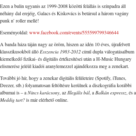
Ezen a bulin ugyanis az 1999-2008 közötti felállás is színpadra áll
néhány dal erejéig, Galacs és Kiskovács is betársul a három vagány
punk n’ roller mellé!
Eseményoldal:
www.facebook.com/events/555599799346644
A banda háza táján nagy az öröm, hiszen az idén 10 éves, újrafelvett
klasszikusokból álló
Esszencia
1983-2012
című dupla válogatásalbum
kiemelkedő fizikai- és digitális értékesítései után a H-Music Hungary
elismerése jeléül kiadói aranylemezzel ajándékozza meg a zenekart.
További jó hír, hogy a zenekar digitális felületeire (Spotify, iTunes,
Deezer, stb.) folyamatosan feltöltésre kerülnek a diszkográfia korábbi
albumai is – a
Nincs karácsony
, az
Illegális bál
, a
Balkán expressz
, és a
Meddig tart?
is már elérhető online.