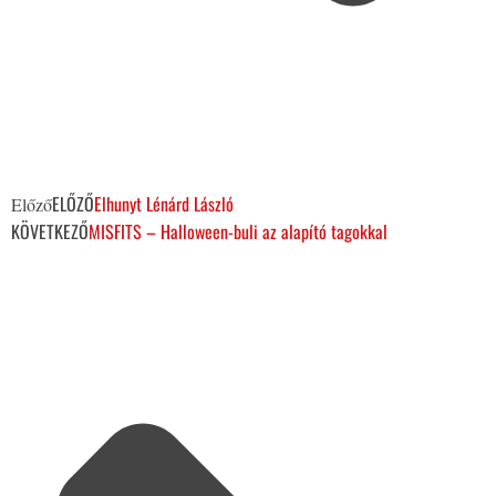
ELŐZŐ
Elhunyt Lénárd László
Előző
KÖVETKEZŐ
MISFITS – Halloween-buli az alapító tagokkal