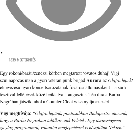
1839 MEGTEKINTÉS
Egy rokoni/baráti/zenészi körben megtartott ‘óvatos duhaj’ Vigi
Aurora
szülinapozás után a győri veterán punk brigád
az
Olajra lépek!
elnevezésű nyári koncertsorozatának fővárosi állomásaként – a sűrű
fesztivál-fellépések közé beiktatva – augusztus 4-én újra a Barba
Negrában játszik, ahol a Counter Clockwise nyitja az estet.
Vigi meghívója
:
“Olajra lépünk, pontosabban Budapestre utazunk,
hogy a Barba Negraban találkozzunk Veletek. Egy tisztességesen
gazdag programmal, valamint meglepetéssel is készülünk Nektek.”