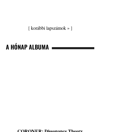
[
korábbi lapszámok »
]
A HÓNAP ALBUMA
CORONER: Dissonance Theory