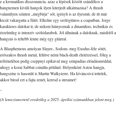
e a kromatikus disszonancia, azaz a lépések között szándékos a
hangnemen kívüli hangok ilyen kiterjedt alkalmazása? A thrash
valamilyen szinten „megbírja“ sőt, igényli is az ilyesmit, de itt már
kicsit vakargatta a fülét. Elkelne egy szólógitáros a csapatban. Jorge
karakteres dalokat ír, de nekem hiányoznak a dinamikus, technikás és
érzelmileg is intenzív szólódarabok. Jól állnának a daloknak, másfelől a
hangzás is teltebb lenne még egy gitárral.
A Blasphemous amolyan Slayer-, Sodom- meg Exodus-féle sötét,
erőszakos thrash metal, felütve némi black-death életérzéssel, főleg a
refrénekben pedig cseppnyi epikával meg színpadias előadásmóddal,
ahogy a korai Sabbat csinálta például. Helyenként Aston hangja,
hangszíne is hasonlít is Martin Walkyierre. Ha kíváncsivá tettelek,
akkor bírod ezt a fajta zenét, keresd a streamet!
–
(A lemezismertető eredetileg a 2025. áprilisi számunkban jelent meg.)