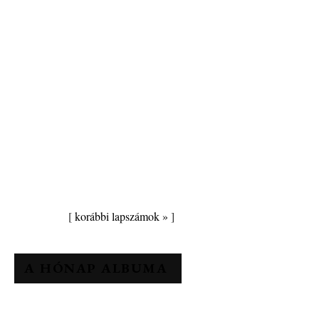
[
korábbi lapszámok »
]
A HÓNAP ALBUMA