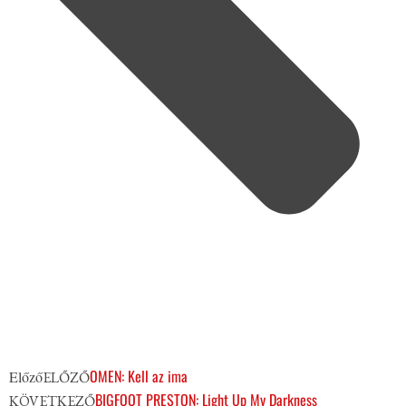
OMEN: Kell az ima
Előző
ELŐZŐ
BIGFOOT PRESTON: Light Up My Darkness
KÖVETKEZŐ