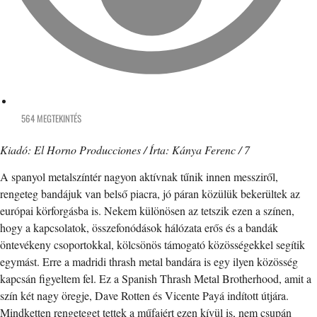
564 MEGTEKINTÉS
Kiadó: El Horno Producciones / Írta: Kánya Ferenc / 7
A spanyol metalszíntér nagyon aktívnak tűnik innen messziről,
rengeteg bandájuk van belső piacra, jó páran közülük bekerültek az
európai körforgásba is. Nekem különösen az tetszik ezen a színen,
hogy a kapcsolatok, összefonódások hálózata erős és a bandák
öntevékeny csoportokkal, kölcsönös támogató közösségekkel segítik
egymást. Erre a madridi thrash metal bandára is egy ilyen közösség
kapcsán figyeltem fel. Ez a Spanish Thrash Metal Brotherhood, amit a
szín két nagy öregje, Dave Rotten és Vicente Payá indított útjára.
Mindketten rengeteget tettek a műfajért ezen kívül is, nem csupán