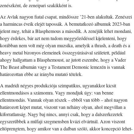
zenészként, de zeneipari szakikként is.
Az Avlak nagyon fiatal csapat, mindössze ’21-ben alakultak. Zenészei
a harmincas éveik elejét tapossák. A bemutatkozó albumuk 2023-ban
jelent meg, tehát a Blasphemous a második. A zenéjük lehet mondani,
hogy érdekes, bár azt nem tudom meggyőződéssel kijelenteni, hogy
korábban nem volt még olyan muzsika, amelyik a thrash, a death és a
heavy metal bizonyos elemeinek összegyúrásával született, például
ahogy hallgattam a Blasphemoust, az jutott eszembe, hogy a Vader
The Beast albumán vagy a Testament Demonic lemezén is vannak
határozottan ebbe az irányba mutató tételek.
A madridi négyes produkciója szimpatikus, ugyanakkor kicsit
ellentmondásos a számomra. Vagy mondjuk úgy: van benne
ellentmondás. Vannak olyan részek – ebből van több – ahol nagyon
határozott képet mutat, viszont van néhány olyan, ahol megvillan a
kiforratlanság. Nagy baj nincs, annyi csak, hogy a dalszerkezetek
egyszerűbbek a műfaji szegmensben kvázi elvártnál. Azon viszont
eltöprengtem, hogy amikor van a dalban szóló, akkor koncepció lehet-