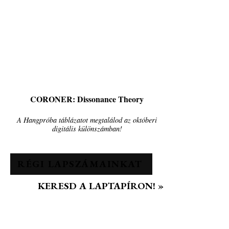
CORONER: Dissonance Theory
A Hangpróba táblázatot megtalálod az októberi
digitális különszámban!
RÉGI LAPSZÁMAINKAT
KERESD A LAPTAPÍRON! »