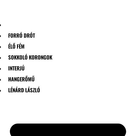
Skip
to
content
FORRÓ DRÓT
ÉLŐ FÉM
SOKKOLÓ KORONGOK
INTERJÚ
HANGERŐMŰ
LÉNÁRD LÁSZLÓ