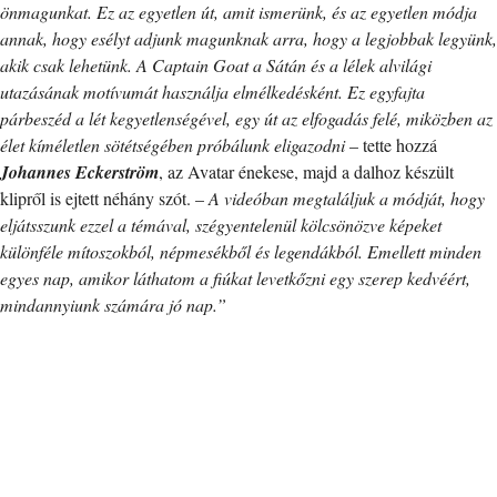
önmagunkat. Ez az egyetlen út, amit ismerünk, és az egyetlen módja
annak, hogy esélyt adjunk magunknak arra, hogy a legjobbak legyünk,
akik csak lehetünk. A Captain Goat a Sátán és a lélek alvilági
utazásának motívumát használja elmélkedésként. Ez egyfajta
párbeszéd a lét kegyetlenségével, egy út az elfogadás felé, miközben az
élet kíméletlen sötétségében próbálunk eligazodni
– tette hozzá
Johannes Eckerström
, az Avatar énekese, majd a dalhoz készült
klipről is ejtett néhány szót. –
A videóban megtaláljuk a módját, hogy
eljátsszunk ezzel a témával, szégyentelenül kölcsönözve képeket
különféle mítoszokból, népmesékből és legendákból. Emellett minden
egyes nap, amikor láthatom a fiúkat levetkőzni egy szerep kedvéért,
mindannyiunk számára jó nap.”