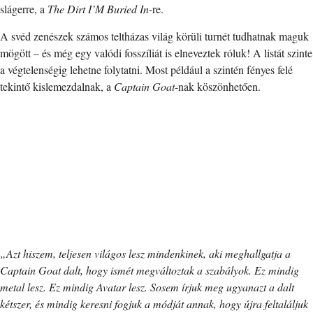
slágerre, a
The Dirt I’M Buried In
-re.
A svéd zenészek számos teltházas világ körüli turnét tudhatnak maguk
mögött – és még egy valódi fosszíliát is elneveztek róluk! A listát szinte
a végtelenségig lehetne folytatni. Most például a szintén fényes felé
tekintő kislemezdalnak, a
Captain Goat
-nak köszönhetően.
„Azt hiszem, teljesen világos lesz mindenkinek, aki meghallgatja a
Captain Goat dalt, hogy ismét megváltoztak a szabályok. Ez mindig
metal lesz. Ez mindig Avatar lesz. Sosem írjuk meg ugyanazt a dalt
kétszer, és mindig keresni fogjuk a módját annak, hogy újra feltaláljuk