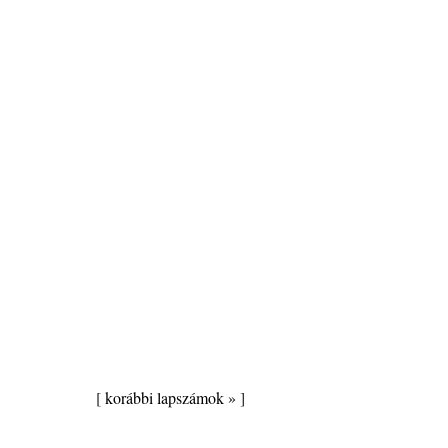
[
korábbi lapszámok »
]