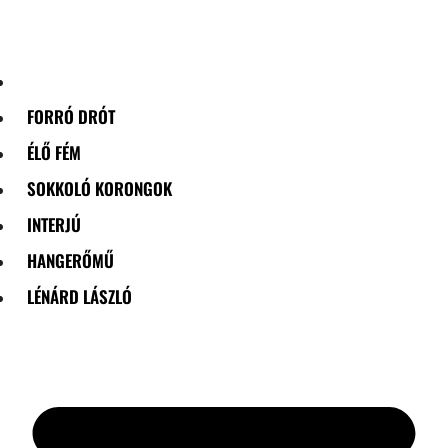
Skip
to
content
FORRÓ DRÓT
ÉLŐ FÉM
SOKKOLÓ KORONGOK
INTERJÚ
HANGERŐMŰ
LÉNÁRD LÁSZLÓ