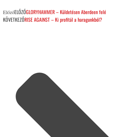
ELŐZŐ
GLORYHAMMER – Küldetésen Aberdeen felé
Előző
KÖVETKEZŐ
RISE AGAINST – Ki profitál a haragunkból?