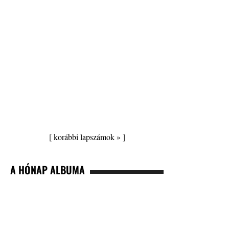
[
korábbi lapszámok »
]
A HÓNAP ALBUMA