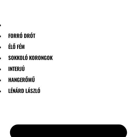
Skip
to
content
FORRÓ DRÓT
ÉLŐ FÉM
SOKKOLÓ KORONGOK
INTERJÚ
HANGERŐMŰ
LÉNÁRD LÁSZLÓ