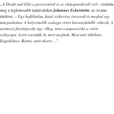
„A Death and Glitz a perverzióról és az elidegenedésről szól
– osztotta
meg a legfontosabb tudnivalókat
Johannes Eckerström
, az Avatar
énekese. –
Egy hajléktalan, fiatal szökevény összeesik és meghal egy
táncparketten. A helyszínelők szalagja vörös bársonykötéllé változik. A
nyomozó fényképezője úgy villog, mint a paparazziké a vörös
szőnyegen. Azért szeretjük őt, mert meghalt. Most már tökéletes.
Engedelmes. Bármi, amit akarsz…”