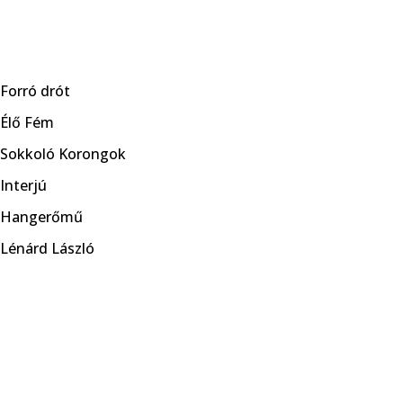
Skip
to
Forró drót
content
Élő Fém
Sokkoló Korongok
Interjú
Hangerőmű
Lénárd László