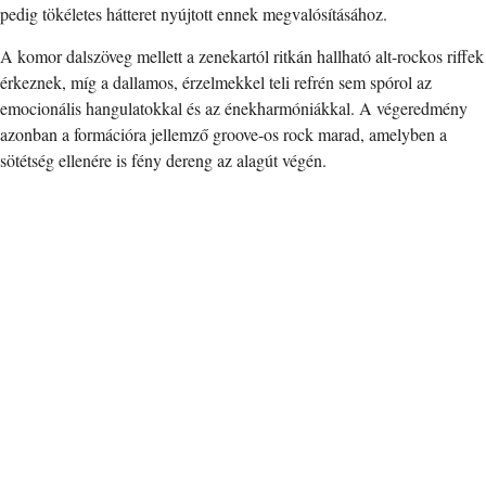
pedig tökéletes hátteret nyújtott ennek megvalósításához.
A komor dalszöveg mellett a zenekartól ritkán hallható alt-rockos riffek
érkeznek, míg a dallamos, érzelmekkel teli refrén sem spórol az
emocionális hangulatokkal és az énekharmóniákkal. A végeredmény
azonban a formációra jellemző groove-os rock marad, amelyben a
sötétség ellenére is fény dereng az alagút végén.