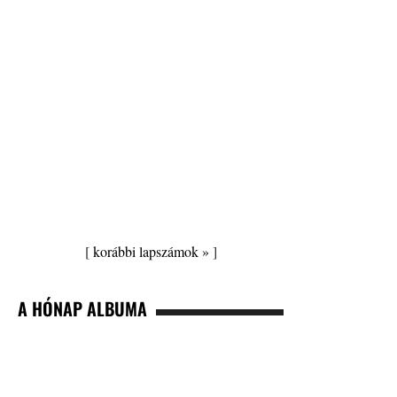
[
korábbi lapszámok »
]
A HÓNAP ALBUMA