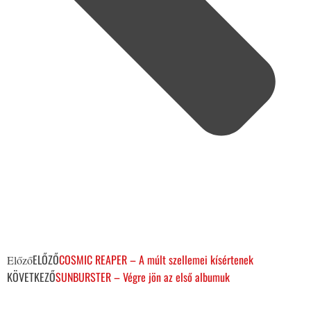
ELŐZŐ
COSMIC REAPER – A múlt szellemei kísértenek
Előző
KÖVETKEZŐ
SUNBURSTER – Végre jön az első albumuk