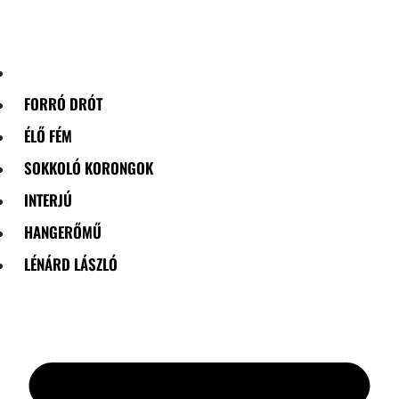
Skip
to
content
FORRÓ DRÓT
ÉLŐ FÉM
SOKKOLÓ KORONGOK
INTERJÚ
HANGERŐMŰ
LÉNÁRD LÁSZLÓ